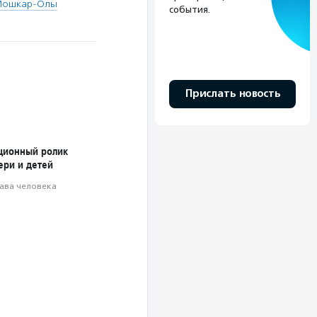
 Йошкар-Олы
события.
Прислать новость
ционный ролик
ери и детей
ава человека