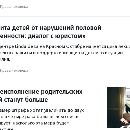
Права человека
ита детей от нарушений половой
енности: диалог с юристом»
центре Linda de La на Красном Октябре начнется цикл лекц
пектах защиты и поддержки женщин и детей в ситуации
илия.
Права человека
еисполнение родительских
й станут больше
мер штрафа хотят увеличить до двух
о в четыре раза больше, чем сейчас.
рует, насколько эта мера будет
актике.