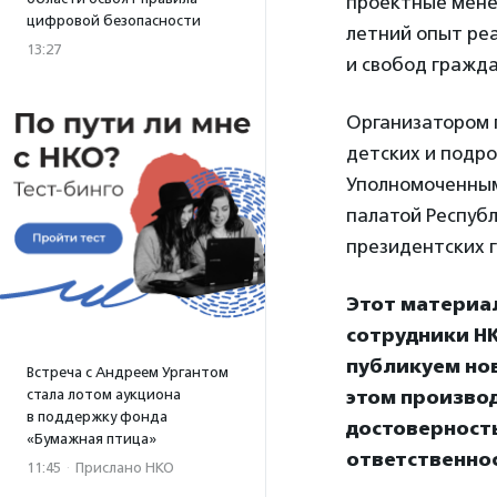
проектные мене
цифровой безопасности
летний опыт ре
13:27
и свобод гражда
Организатором 
детских и подр
Уполномоченным
палатой Республ
президентских г
Этот материа
сотрудники НК
публикуем нов
Встреча с Андреем Ургантом
стала лотом аукциона
этом произво
в поддержку фонда
достоверност
«Бумажная птица»
ответственнос
11:45
·
Прислано НКО