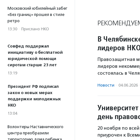
Московский юбилейный забег
«Без границ» прошел в стиле
ретро
РЕКОМЕНДУЕ
13:30
·
Прислано НКО
В Челябинск
лидеров НК
Совфед поддержал
инициативу о бесплатной
юридической помощи
Правозащитная ма
сиротам старше 23 лет
лидеров некоммер
состоялась в Челя
13:19
Новости
·
04.06.2026
Президент РФ подписал
закон о новых мерах
поддержки молодежных
НКО
Университет
13:04
день правов
Волонтеры Наставнического
20 ноября по все
центра преобразили
приурочен к Всем
территорию дома ребенка