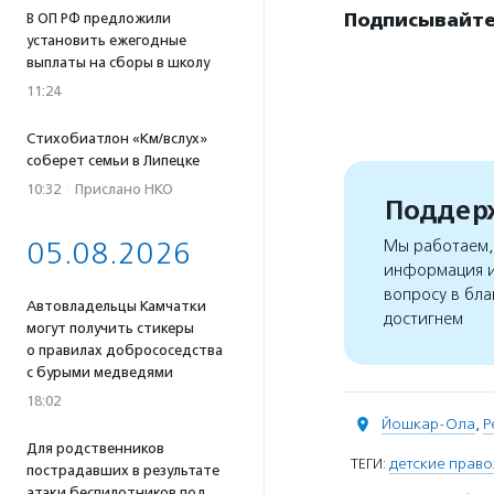
Подписывайтес
В ОП РФ предложили
установить ежегодные
выплаты на сборы в школу
11:24
Стихобиатлон «Км/вслух»
соберет семьи в Липецке
10:32
·
Прислано НКО
Поддерж
05.08.2026
Мы работаем, 
информация и
вопросу в бла
Автовладельцы Камчатки
достигнем
могут получить стикеры
о правилах добрососедства
с бурыми медведями
18:02
Йошкар-Ола
,
Р
Для родственников
ТЕГИ:
детские прав
пострадавших в результате
атаки беспилотников под