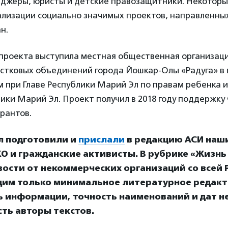
джеры, юристы и детские правозащитники. Некоторые
ализации социально значимых проектов, направленных
н.
проекта выступила местная общественная организац
остковых объединений города Йошкар-Олы «Pадуга» в 
 при Главе Республики Марий Эл по правам ребенка
ики Марий Эл. Проект получил в 2018 году поддержку
рантов.
л подготовили и
прислали
в редакцию АСИ наш
О и гражданские активисты. В рубрике «Жизнь
ости от некоммерческих организаций со всей Р
дим только минимальное литературное редакт
ь информации, точность наименований и дат н
ть авторы текстов.