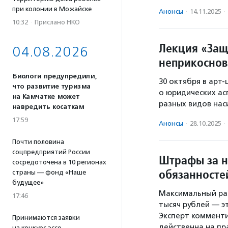
при колонии в Можайске
Анонсы
·
14.11.2025
·
10:32
·
Прислано НКО
Лекция «Защ
04.08.2026
неприкоснов
Биологи предупредили,
30 октября в арт-
что развитие туризма
о юридических ас
на Камчатке может
разных видов нас
навредить косаткам
17:59
Анонсы
·
28.10.2025
·
Почти половина
соцпредприятий России
Штрафы за н
сосредоточена в 10 регионах
обязанносте
страны — фонд «Наше
будущее»
Максимальный раз
17:46
тысяч рублей — эт
Эксперт комменти
Принимаются заявки
действенна на пр
на конкурс эссе