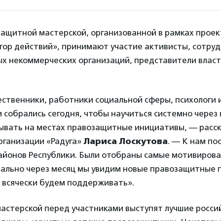
защитной мастерской, организованной в рамках проек
тор действий», принимают участие активисты, сотру
х некоммерческих организаций, представители власт
ственники, работники социальной сферы, психологи 
 собрались сегодня, чтобы научиться системно через
ывать на местах правозащитные инициативы, — расс
рганизации «Радуга»
Лариса Лоскутова
. — К нам по
 районов Республики. Были отобраны самые мотивиров
вально через месяц мы увидим новые правозащитные 
 всячески будем поддерживать».
мастерской перед участниками выступят лучшие росси