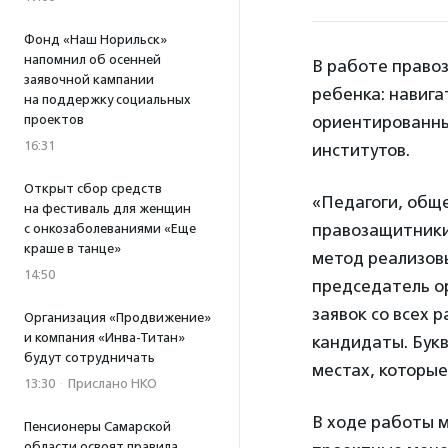
Фонд «Наш Норильск»
напомнил об осенней
В работе право
заявочной кампании
ребенка: навига
на поддержку социальных
проектов
ориентированны
16:31
институтов.
Открыт сбор средств
«Педагоги, обще
на фестиваль для женщин
правозащитники
с онкозаболеваниями «Еще
краше в танце»
метод реализов
14:50
председатель о
заявок со всех
Организация «Продвижение»
и компания «Инва-Титан»
кандидаты. Бук
будут сотрудничать
местах, которые
13:30
·
Прислано НКО
В ходе работы 
Пенсионеры Самарской
области освоят правила