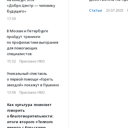
«Добро.Центр — человеку
Статьи
·
23.07.2025
·
будущего»
17:39
В Москве и Петербурге
пройдут тренинги
по профилактике выгорания
для помогающих
специалистов
15:32
·
Прислано НКО
Уникальный спектакль
о первой помощи «Гореть
звездой» покажут в Пушкино
13:58
·
Прислано НКО
Как культура помогает
говорить
о благотворительности:
итоги второго «Теплого
вечера с Кольским»