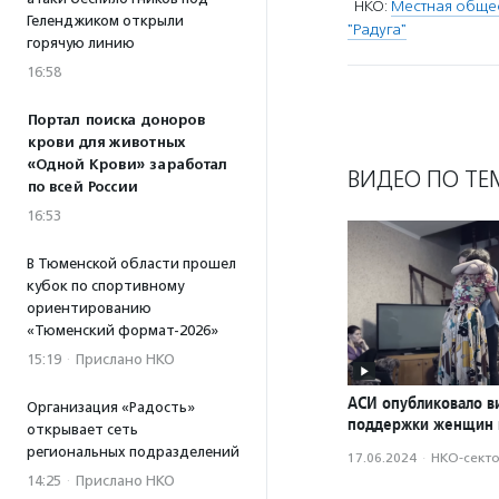
НКО:
Местная общес
Геленджиком открыли
"Радуга"
горячую линию
16:58
Портал поиска доноров
крови для животных
«Одной Крови» заработал
ВИДЕО ПО ТЕ
по всей России
16:53
В Тюменской области прошел
кубок по спортивному
ориентированию
«Тюменский формат-2026»
15:19
·
Прислано НКО
АСИ опубликовало в
Организация «Радость»
поддержки женщин 
открывает сеть
региональных подразделений
17.06.2024
·
НКО-сект
14:25
·
Прислано НКО