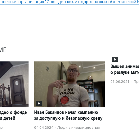
твенная организация "Союз детских и подростковых объединений
МЕ
Вышел анима
о разлуке мат
01.06.2021
·
Пр
идео о фонде
Иван Бакаидов начал кампанию
и детей
за доступную и безопасную среду
ор
04.04.2024
·
Люди с инвалидностью