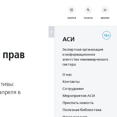
лента
поиск
меню
18+
АСИ
 прав
Экспертная организация
и информационное
агентство некоммерческого
сектора
О нас
Контакты
ативы:
Сотрудники
апреля в
Мероприятия АСИ
Прислать новость
Полезная библиотека
Наши издания