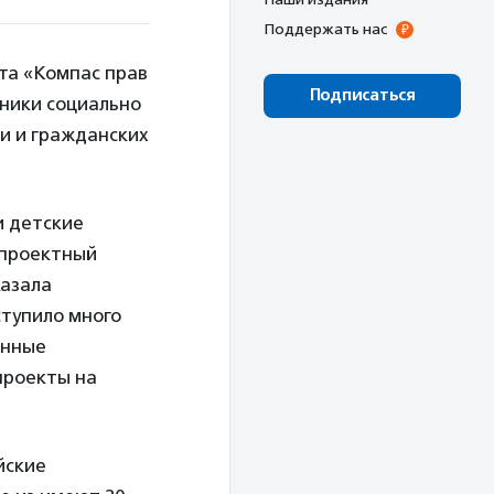
Поддержать нас
та «Компас прав
Подписаться
дники социально
и и гражданских
и детские
 проектный
казала
ступило много
анные
проекты на
йские