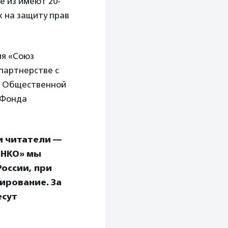
 из имеют 20-
 на защиту прав
ия «Союз
партнерстве с
 и Общественной
 Фонда
и читатели —
 НКО» мы
оссии, при
ирование. За
есут