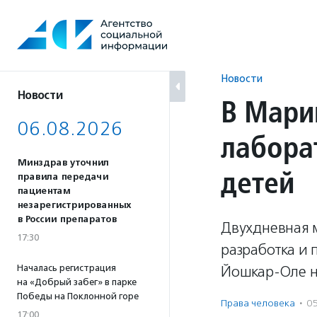
Перейти
к
содержанию
Новости
Новости
В Мари
06.08.2026
лабора
Минздрав уточнил
детей
правила передачи
пациентам
незарегистрированных
в России препаратов
Двухдневная 
17:30
разработка и 
Началась регистрация
Йошкар-Оле н
на «Добрый забег» в парке
Победы на Поклонной горе
Права человека
·
0
17:00