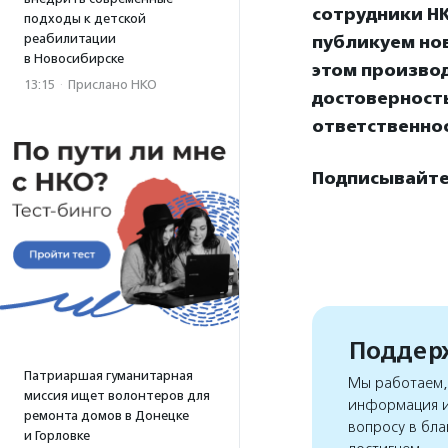
сотрудники НК
подходы к детской
реабилитации
публикуем нов
в Новосибирске
этом произво
13:15
·
Прислано НКО
достоверност
ответственнос
Подписывайтес
Поддерж
Патриаршая гуманитарная
Мы работаем, 
миссия ищет волонтеров для
информация и
ремонта домов в Донецке
вопросу в бла
и Горловке