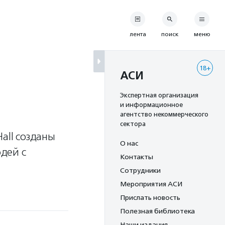
лента
поиск
меню
18+
АСИ
Экспертная организация
и информационное
агентство некоммерческого
сектора
all созданы
О нас
юдей с
Контакты
Сотрудники
Мероприятия АСИ
Прислать новость
Полезная библиотека
Наши издания