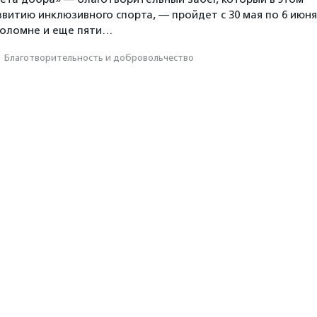
звитию инклюзивного спорта, — пройдет с 30 мая по 6 июня
Коломне и еще пяти…
·
Благотвори­тель­ность и доброволь­чест­во