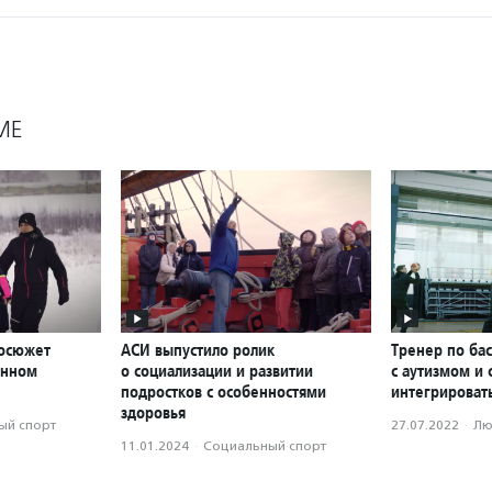
МЕ
еосюжет
АСИ выпустило ролик
Тренер по бас
онном
о социализации и развитии
с аутизмом и
подростков с особенностями
интегрироват
здоровья
ый спорт
27.07.2022
·
Лю
11.01.2024
·
Социальный спорт