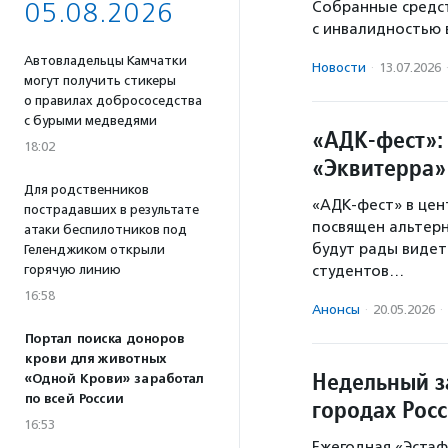
05.08.2026
Собранные средст
с инвалидностью 
Автовладельцы Камчатки
Новости
·
13.07.2026
могут получить стикеры
о правилах добрососедства
с бурыми медведями
«АДК-фест»:
18:02
«Эквитерра»
Для родственников
«АДК-фест» в цен
пострадавших в результате
посвящен альтерн
атаки беспилотников под
будут рады видет
Геленджиком открыли
горячую линию
студентов…
16:58
Анонсы
·
20.05.2026
·
Портал поиска доноров
крови для животных
Недельный з
«Одной Крови» заработал
по всей России
городах Рос
16:53
Ежегодная «Эстаф