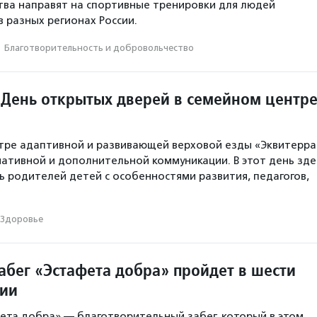
ва направят на спортивные тренировки для людей
в разных регионах России.
·
Благотвори­тель­ность и доброволь­чест­во
 День открытых дверей в семейном центр
тре адаптивной и развивающей верховой езды «Эквитерра
ативной и дополнительной коммуникации. В этот день зде
ь родителей детей с особенностями развития, педагогов,
Здоровье
абег «Эстафета добра» пройдет в шести
сии
ета добра» — благотворительный забег, который в этом