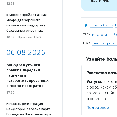
достигнем
12:59
В Москве пройдет акция
«Кофе для хорошего
Новосибирск
,
мальчика» в поддержку
бездомных животных
ТЕГИ:
инклюзивный 
10:52
·
Прислано НКО
НКО:
Благотворител
06.08.2026
Узнайте боль
Минздрав уточнил
правила передачи
Равенство воз
пациентам
незарегистрированных
Услуги:
Благотв
в России препаратов
в российском об
17:30
возможностей» 
и регионах.
Началась регистрация
Подробнее
на «Добрый забег» в парке
Победы на Поклонной горе