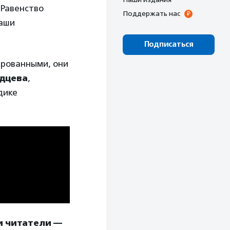
«Равенство
Поддержать нас
наши
Подписаться
ированными, они
удцева
,
дике
и читатели —