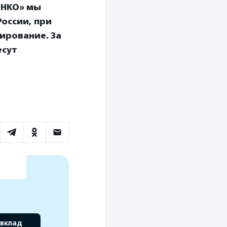
 НКО» мы
оссии, при
ирование. За
есут
 вклад