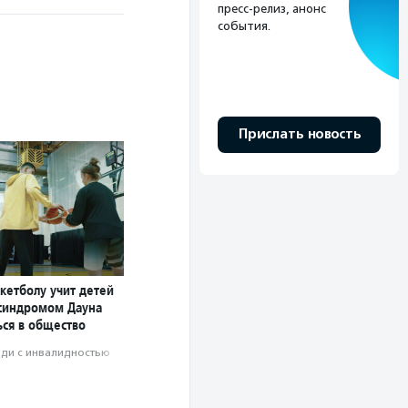
пресс-релиз, анонс
события.
Прислать новость
кетболу учит детей
 синдромом Дауна
ься в общество
ди с инвалидностью