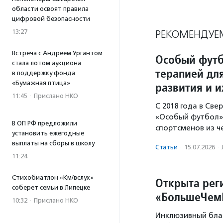
области освоят правила
цифровой безопасности
13:27
РЕКОМЕНДУЕ
Встреча с Андреем Ургантом
Особый футб
стала лотом аукциона
терапией дл
в поддержку фонда
«Бумажная птица»
развития и 
11:45
·
Прислано НКО
С 2018 года в Св
«Особый футбол».
В ОП РФ предложили
спортсменов из ч
установить ежегодные
выплаты на сборы в школу
Статьи
·
15.07.2026
·
11:24
Стихобиатлон «Км/вслух»
Открыта рег
соберет семьи в Липецке
«БольшеЧе
10:32
·
Прислано НКО
Инклюзивный благ