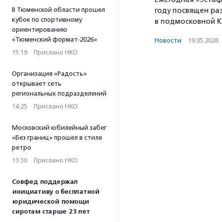
В Тюменской области прошел
году посвящен ра
кубок по спортивному
в подмосковной 
ориентированию
«Тюменский формат-2026»
Новости
·
19.05.2026
15:19
·
Прислано НКО
Организация «Радость»
открывает сеть
региональных подразделений
14:25
·
Прислано НКО
Московский юбилейный забег
«Без границ» прошел в стиле
ретро
13:30
·
Прислано НКО
Совфед поддержал
инициативу о бесплатной
юридической помощи
сиротам старше 23 лет