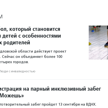
М
ол, который становится
я детей с особенностями
их родителей
ердловской области действует проект
 Сейчас он объединяет более 100
етырех городов.
Люди с инвалидностью
истрация на парный инклюзивный забег
мМожешь»
отворительный забег пройдет 13 сентября на ВДНХ.