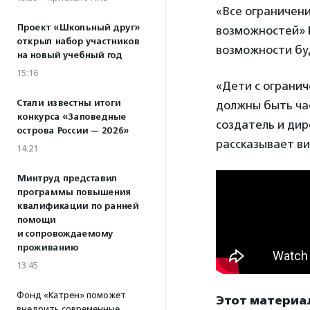
«Все ограничени
Проект «Школьный друг»
возможностей»
открыл набор участников
возможности бу
на новый учебный год
15:16
«Дети с ограни
Стали известны итоги
должны быть ча
конкурса «Заповедные
создатель и дир
острова России — 2026»
рассказывает в
14:21
Минтруд представил
программы повышения
квалификации по ранней
помощи
и сопровождаемому
проживанию
13:45
Фонд «Катрен» поможет
Этот материа
внедрить современные