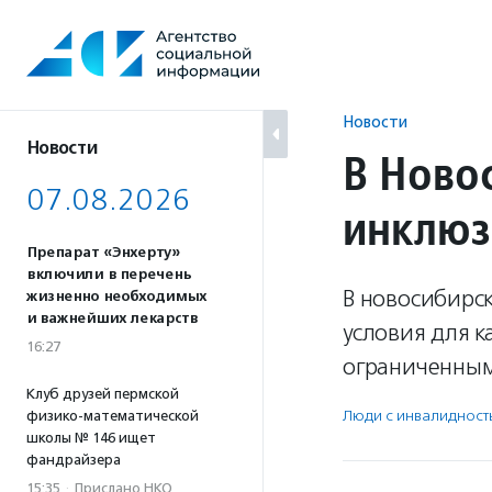
Перейти
к
содержанию
Новости
Новости
В Ново
07.08.2026
инклюз
Препарат «Энхерту»
включили в перечень
В новосибирск
жизненно необходимых
и важнейших лекарств
условия для к
16:27
ограниченным
Клуб друзей пермской
Люди с инвалидност
физико-математической
школы № 146 ищет
фандрайзера
15:35
·
Прислано НКО