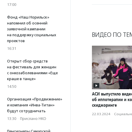
17:00
Фонд «Наш Норильск»
напомнил об осенней
заявочной кампании
ВИДЕО ПО ТЕ
на поддержку социальных
проектов
16:31
Открыт сбор средств
на фестиваль для женщин
с онкозаболеваниями «Еще
краше в танце»
14:50
АСИ выпустило вид
об иппотерапии и к
Организация «Продвижение»
скиджоринге
и компания «Инва-Титан»
будут сотрудничать
22.03.2024
·
Социальн
13:30
·
Прислано НКО
Пенсионеры Самарской