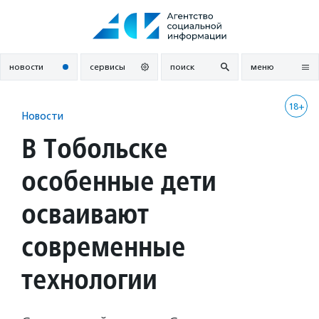
Перейти
к
содержанию
новости
сервисы
поиск
меню
18+
Новости
В Тобольске
особенные дети
осваивают
современные
технологии