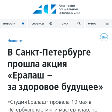
Перейти
к
содержанию
новости
сервисы
поиск
меню
18+
Новости
В Санкт-Петербурге
прошла акция
«Ералаш –
за здоровое будущее»
«Студия Ералаш» провела 19 мая в
Петербурге кастинг и мастер-класс по