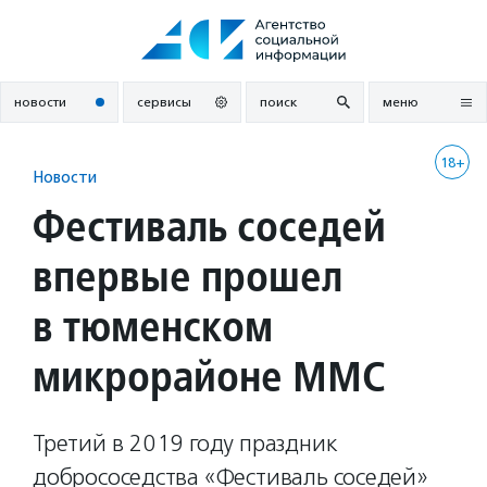
Перейти
к
содержанию
новости
сервисы
поиск
меню
18+
Новости
Фестиваль соседей
впервые прошел
в тюменском
микрорайоне ММС
Третий в 2019 году праздник
добрососедства «Фестиваль соседей»