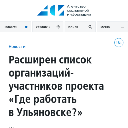
Перейти
к
содержанию
новости
сервисы
поиск
меню
18+
Новости
Расширен список
организаций-
участников проекта
«Где работать
в Ульяновске?»