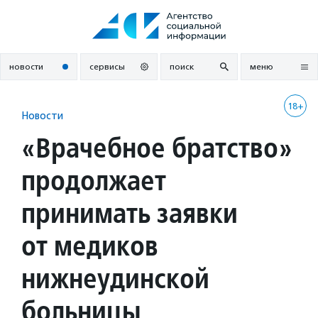
Перейти
к
содержанию
новости
сервисы
поиск
меню
18+
Новости
«Врачебное братство»
продолжает
принимать заявки
от медиков
нижнеудинской
больницы