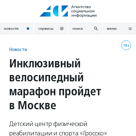
Перейти
к
содержанию
новости
сервисы
поиск
меню
18+
Новости
Инклюзивный
велосипедный
марафон пройдет
в Москве
Детский центр физической
реабилитации и спорта «Гросско»