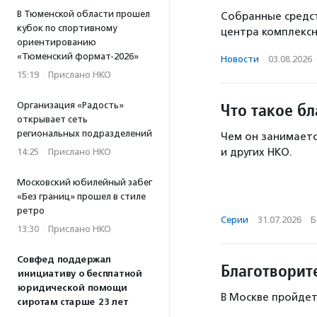
В Тюменской области прошел
Собранные средст
кубок по спортивному
центра комплекс
ориентированию
«Тюменский формат-2026»
Новости
·
03.08.2026
15:19
·
Прислано НКО
Что такое б
Организация «Радость»
открывает сеть
региональных подразделений
Чем он занимаетс
и других НКО.
14:25
·
Прислано НКО
Московский юбилейный забег
«Без границ» прошел в стиле
ретро
Серии
·
31.07.2026
·
Б
13:30
·
Прислано НКО
Совфед поддержал
Благотворит
инициативу о бесплатной
юридической помощи
В Москве пройдет
сиротам старше 23 лет