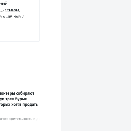
нный
щь семьям,
о-мышечными
лонтеры собирают
уп трех бурых
торых хотят продать
аготвори­тель­ность и доброволь­чест­во