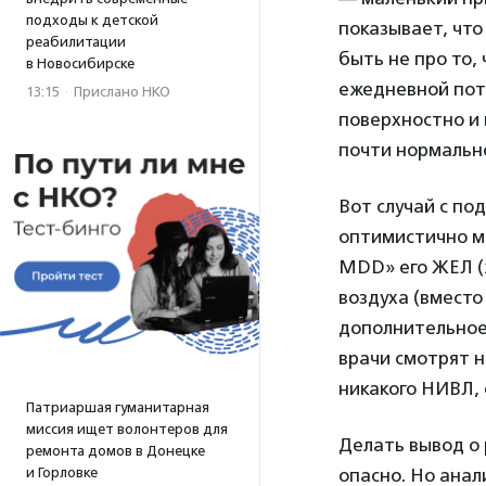
подходы к детской
показывает, что
реабилитации
быть не про то,
в Новосибирске
ежедневной пот
13:15
·
Прислано НКО
поверхностно и 
почти нормально
Вот случай с п
оптимистично м
MDD» его ЖЕЛ (ж
воздуха (вместо
дополнительное
врачи смотрят н
никакого НИВЛ, 
Патриаршая гуманитарная
миссия ищет волонтеров для
Делать вывод о 
ремонта домов в Донецке
и Горловке
опасно. Но анал