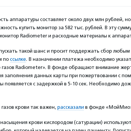
ть аппаратуры составляет около двух млн рублей, но
жность купить монитор за 582 тыс. рублей. В эту сумм
монитор Radiometer и расходные материалы к аппара
пускать такой шанс и просит поддержать сбор любым
м по
ссылке
. В назначении платежа необходимо указа
р газов Radiometer». В фонде обращают внимание жер
я заполнения данных карты при пожертвовании с по
ы появляется с задержкой в 5-10 сек. Необходимо до
газов крови так важен,
рассказали
в фонде «МойМио»
 насыщения крови кислородом (сатурации) использую
ибор, который надевается на палец пациенту. Допуст