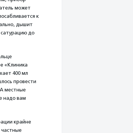
затель может
спосабливается к
ально, дышит
 сатурацию до
альце
те «Клиника
хает 400 мл
ишлось провести
 А местные
е надо вам
рации крайне
е частные