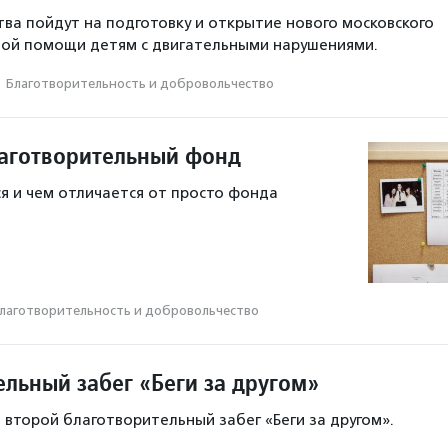
ва пойдут на подготовку и открытие нового московского
ной помощи детям с двигательными нарушениями.
·
Благотвори­тель­ность и доброволь­чест­во
лаготворительный фонд
я и чем отличается от просто фонда
лаготвори­тель­ность и доброволь­чест­во
ельный забег «Беги за другом»
 второй благотворительный забег «Беги за другом».