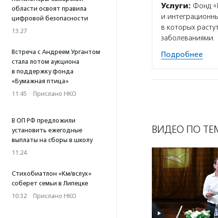
Услуги:
Фонд «
области освоят правила
и интеграционны
цифровой безопасности
в которых раст
13:27
заболеваниями.
Встреча с Андреем Ургантом
Подробнее
стала лотом аукциона
в поддержку фонда
«Бумажная птица»
11:45
·
Прислано НКО
В ОП РФ предложили
ВИДЕО ПО ТЕ
установить ежегодные
выплаты на сборы в школу
11:24
Стихобиатлон «Км/вслух»
соберет семьи в Липецке
10:32
·
Прислано НКО