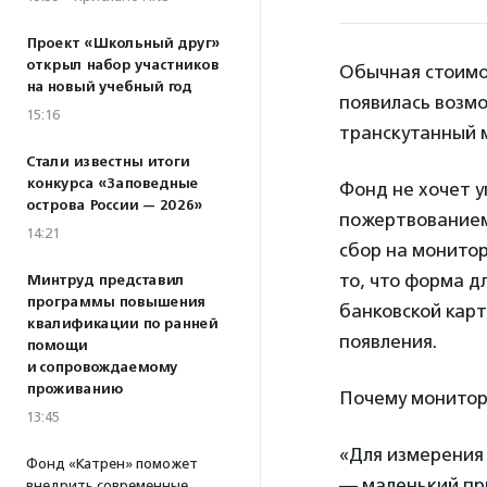
Проект «Школьный друг»
открыл набор участников
Обычная стоимос
на новый учебный год
появилась возмо
15:16
транскутанный 
Стали известны итоги
конкурса «Заповедные
Фонд не хочет у
острова России — 2026»
пожертвовани
е
14:21
сбор на монито
то, что
форма дл
Минтруд представил
программы повышения
банковской карт
квалификации по ранней
появления.
помощи
и сопровождаемому
проживанию
Почему монитор 
13:45
«Для измерения
Фонд «Катрен» поможет
— маленький пр
внедрить современные