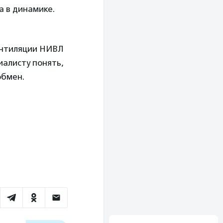
а в динамике.
ентиляции НИВЛ
иалисту понять,
обмен.