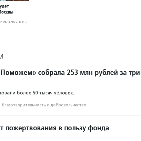
удет
Москвы
­тель­ность и доброволь­чест­во
М
Поможем» собрала 253 млн рублей за три
овали более 50 тысяч человек.
·
Благотвори­тель­ность и доброволь­чест­во
ит пожертвования в пользу фонда