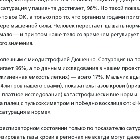
 сатурация у пациента достигает, 96%. Но такой пока
 что все ОК, а только про то, что организм годами при
ере мышечной силы. Человек перестает дышать норм
мало — и при этом наше тело со временем регулирует
го значения.
одопечным с миодистрофией Дюшенна. Сатурация на п
игает 96%, а по данным исследования в нашем проек
изненная емкость легких) — всего 17%. Мальчик вды
 4 литров нашего с вами), показатель газов крови (пр
 платное исследование) катастрофически вне нормы.
а палец с пульсоксиметром и победно восклицают: «Н
сатурация в норме».
респираторном состоянии только по показателю сату
изировать газы крови в регионах не всегда могут даж