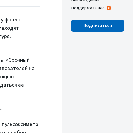
Поддержать нас
 у фонда
Подписаться
у входят
туре.
ть: «Срочный
твователей на
мощью
ждаться ее
:
т пульсоксиметр
им, прибор