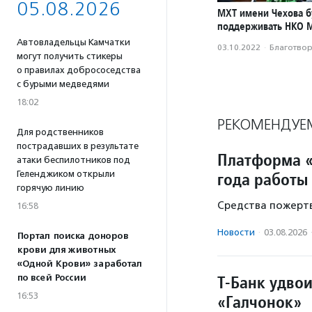
05.08.2026
МХТ имени Чехова б
поддерживать НКО 
Автовладельцы Камчатки
03.10.2022
·
Благотвори
могут получить стикеры
о правилах добрососедства
с бурыми медведями
18:02
РЕКОМЕНДУЕ
Для родственников
пострадавших в результате
Платформа «
атаки беспилотников под
Геленджиком открыли
года работы
горячую линию
Средства пожертв
16:58
Новости
·
03.08.2026
Портал поиска доноров
крови для животных
«Одной Крови» заработал
Т-Банк удво
по всей России
16:53
«Галчонок»