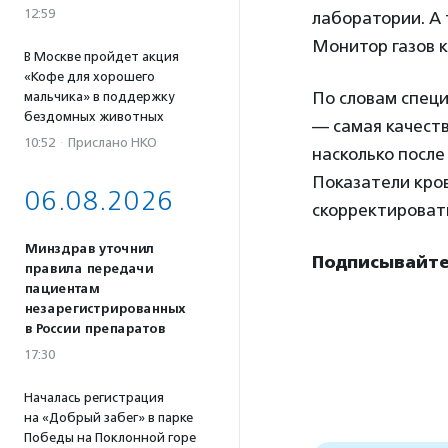
12:59
лаборатории. А 
Монитор газов к
В Москве пройдет акция
«Кофе для хорошего
По словам спец
мальчика» в поддержку
бездомных животных
— самая качеств
10:52
·
Прислано НКО
насколько после
Показатели кров
06.08.2026
скорректироват
Минздрав уточнил
Подписывайтес
правила передачи
пациентам
незарегистрированных
в России препаратов
17:30
Началась регистрация
на «Добрый забег» в парке
Победы на Поклонной горе