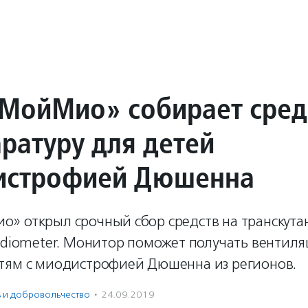
МойМио» собирает сред
аратуру для детей
истрофией Дюшенна
» открыл срочный сбор средств на транскут
Radiometer. Монитор поможет получать вентил
тям с миодистрофией Дюшенна из регионов.
ь и доброволь­чест­во
·
24.09.2019