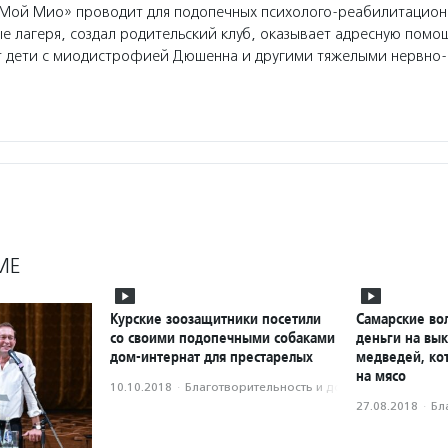
Мой Мио» проводит для подопечных психолого-реабилитацио
е лагеря, создал родительский клуб, оказывает адресную помо
ут дети с миодистрофией Дюшенна и другими тяжелыми нервн
МЕ
Курские зоозащитники посетили
Самарские во
со своими подопечными собаками
деньги на вык
дом-интернат для престарелых
медведей, ко
на мясо
10.10.2018
·
Благотвори­тель­ность и доброволь­чест­во
27.08.2018
·
Бл