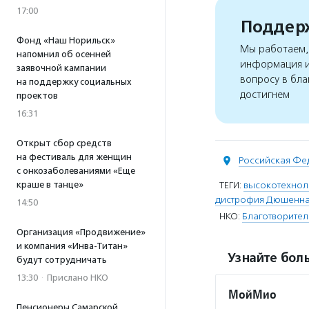
17:00
Поддерж
Фонд «Наш Норильск»
Мы работаем, 
напомнил об осенней
информация и
заявочной кампании
вопросу в бла
на поддержку социальных
достигнем
проектов
16:31
Открыт сбор средств
на фестиваль для женщин
Российская Фе
с онкозаболеваниями «Еще
краше в танце»
ТЕГИ:
высокотехнол
дистрофия Дюшенн
14:50
НКО:
Благотворите
Организация «Продвижение»
и компания «Инва-Титан»
Узнайте боль
будут сотрудничать
13:30
·
Прислано НКО
МойМио
Пенсионеры Самарской