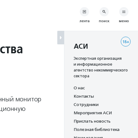
лента
поиск
меню
18+
ства
АСИ
Экспертная организация
и информационное
агентство некоммерческого
сектора
О нас
Контакты
анный монитор
Сотрудники
яционную
Мероприятия АСИ
Прислать новость
Полезная библиотека
Наши издания