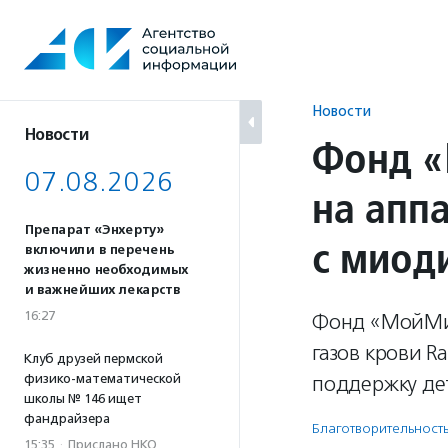
Перейти
к
содержанию
Новости
Новости
Фонд «
07.08.2026
на апп
Препарат «Энхерту»
с миод
включили в перечень
жизненно необходимых
и важнейших лекарств
16:27
Фонд «МойМио
газов крови 
Клуб друзей пермской
физико-математической
поддержку де
школы № 146 ищет
фандрайзера
Благотвори­тель­ност
15:35
·
Прислано НКО