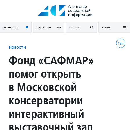
Перейти
к
содержанию
новости
сервисы
поиск
меню
18+
Новости
Фонд «САФМАР»
помог открыть
в Московской
консерватории
интерактивный
выставочный зал