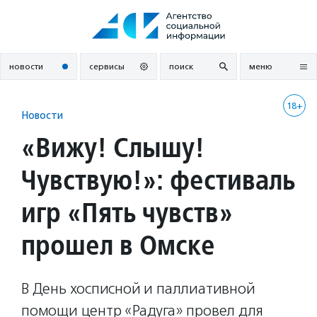
Перейти
к
содержанию
новости
сервисы
поиск
меню
18+
Новости
«Вижу! Слышу!
Чувствую!»: фестиваль
игр «Пять чувств»
прошел в Омске
В День хосписной и паллиативной
помощи центр «Радуга» провел для