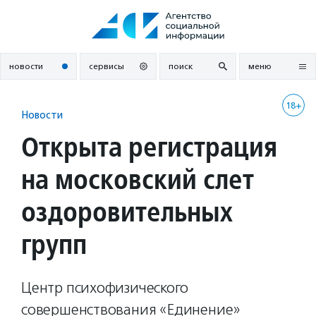
Перейти
к
содержанию
новости
сервисы
поиск
меню
18+
Новости
Открыта регистрация
на московский слет
оздоровительных
групп
Центр психофизического
совершенствования «Единение»