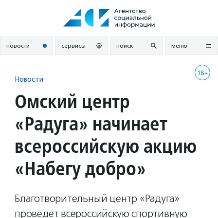
Перейти
к
содержанию
новости
сервисы
поиск
меню
18+
Новости
Омский центр
«Радуга» начинает
всероссийскую акцию
«Набегу добро»
Благотворительный центр «Радуга»
проведет всероссийскую спортивную