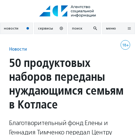
Перейти
к
содержанию
новости
сервисы
поиск
меню
18+
Новости
50 продуктовых
наборов переданы
нуждающимся семьям
в Котласе
Благотворительный фонд Елены и
Геннадия Тимченко передал Центру