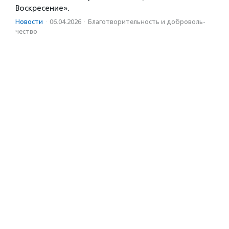
Воскресение».
Новости
·
06.04.2026
·
Благотвори­тель­ность и доброволь­
чест­во