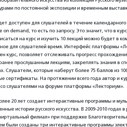
образительного искусства из коллекции Русского музе
урами по постоянной экспозиции и временным выстав
дет доступен для слушателей в течение календарного
ме
on
demand
, то есть по запросу. Это значит, что в кур
исаться на курс и изучить 10 лекций можно будет в 
бное для слушателей время. Интерфейс платформы «Л
н курс, позволяет отслеживать прогресс прохождени
ранее прослушанным лекциям, закреплять знания в с
х. Слушатели, которые наберут более 75 баллов из 100
е сертификаты. На протяжении всего года автор и ку
 со слушателями на форуме платформы «Лекториум».
более 20 лет создает интерактивные программы и му
нные истории русского искусства.
В
2009-2010 годах
в
 виртуальный филиал»
при поддержке Благотворитель
ем были созданы три интерактивные программы элек