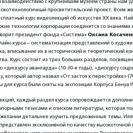
я взаимодействию с крупнейшим музеем страны нам у
сокотехнологичный просветительский проект. Всем 
сплатный курс видеолекций об искусстве ХХ века. На
окие технологии корпорации соединятся со знаниями
говорит президент фонда «Система»
Оксана Косачен
нлайн-курса – систематизация представлений о худож
ка, вписывание их в исторический и теоретический к
тва. Курс состоит из трех больших разделов, посвяще
 «дискурсу авангарда» (10-30-е годы), «дискурсу соцр
у, который автор назвал «От застоя к перестройке» (70
для курса были сняты на экспозиции Корпуса Бенуа Р
екций, каждый раздел курса сопровождается дополн
опорными тезисами и списком литературы, которая п
 желании детальнее изучить предложенные темы. Ил
представлен эксклюзивной по качеству высокоточной