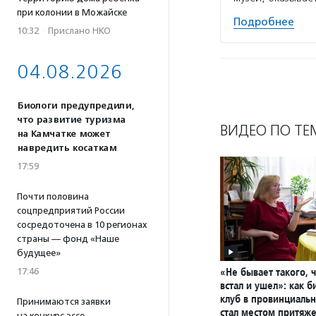
при колонии в Можайске
Подробнее
10:32
·
Прислано НКО
04.08.2026
Биологи предупредили,
что развитие туризма
ВИДЕО ПО ТЕ
на Камчатке может
навредить косаткам
17:59
Почти половина
соцпредприятий России
сосредоточена в 10 регионах
страны — фонд «Наше
будущее»
«Не бывает такого, 
17:46
встал и ушел»: как 
клуб в провинциаль
Принимаются заявки
стал местом притяж
на конкурс эссе