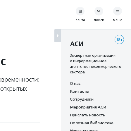
лента
поиск
меню
18+
АСИ
рс
Экспертная организация
и информационное
агентство некоммерческого
сектора
овременности:
О нас
 открытых
Контакты
Сотрудники
Мероприятия АСИ
Прислать новость
Полезная библиотека
Наши издания