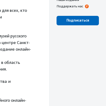
Поддержать нас
 для всех, кто
и
Подписаться
узей
русского
в центре
Санкт-
оздание
онлайн-
 в область
ния.
ства
и
йного онлайн-