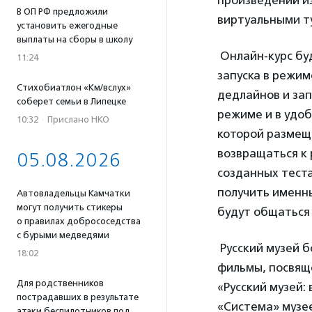
произведений из
В ОП РФ предложили
виртуальными т
установить ежегодные
выплаты на сборы в школу
Онлайн-курс бу
11:24
запуска в режи
Стихобиатлон «Км/вслух»
дедлайнов и зап
соберет семьи в Липецке
режиме и в удо
10:32
·
Прислано НКО
которой размеще
возвращаться к 
05.08.2026
созданных теста
получить именны
Автовладельцы Камчатки
могут получить стикеры
будут общаться
о правилах добрососедства
с бурыми медведями
Русский музей 
18:02
фильмы, посвяще
Для родственников
«Русский музей:
пострадавших в результате
«Система» музе
атаки беспилотников под