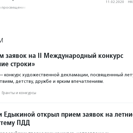
11.02.2020
·
НК
и просвещение
М
м заявок на II Международный конкурс
ние строки»
— конкурс художественной декламации, посвященнный лету
твиям, детству, дружбе и ярким впечатлениям.
·
Гранты и конкурсы
 Едыкиной открыл прием заявок на летни
 тему ПДД