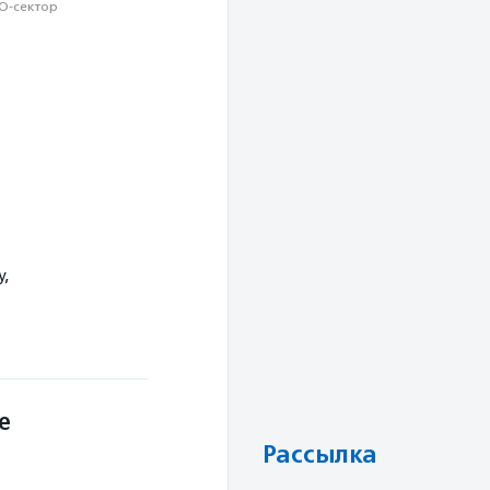
О-сектор
,
е
Рассылка