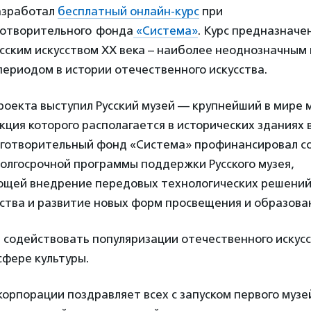
разработал
бесплатный онлайн-курс
при
отворительного фонда
«Система»
. Курс предназначен
сским искусством XX века – наиболее неоднозначным 
ериодом в истории отечественного искусства.
роекта выступил
Русский
музей —
крупнейший
в мире
м
кция которого располагается в исторических зданиях
готворительный фонд «Система» профинансировал с
долгосрочной программы поддержки Русского музея,
щей внедрение передовых технологических решений
сства и развитие новых форм
просвещения и
образова
 содействовать популяризации
отечественного
искус
сфере культуры.
корпорации поздравляет всех с запуском первого музе