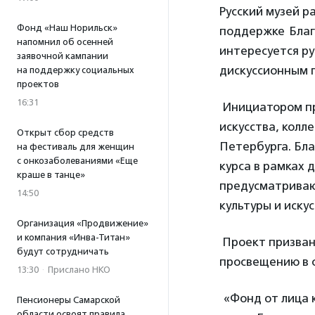
Русский музей 
Фонд «Наш Норильск»
поддержке Благ
напомнил об осенней
интересуется ру
заявочной кампании
дискуссионным п
на поддержку социальных
проектов
16:31
Инициатором п
искусства,
колле
Открыт сбор средств
Петербурга
.
Бла
на фестиваль для женщин
с онкозаболеваниями «Еще
курса в рамках 
краше в танце»
предусматриваю
14:50
культуры и иску
Организация «Продвижение»
и компания «Инва-Титан»
Проект призван
будут сотрудничать
просвещению в 
13:30
·
Прислано НКО
«
Фонд от лица 
Пенсионеры Самарской
области освоят правила