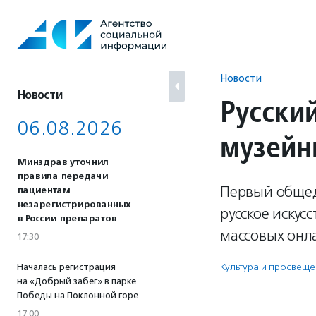
Перейти
к
содержанию
Новости
Новости
Русски
06.08.2026
музейн
Минздрав уточнил
правила передачи
Первый общед
пациентам
незарегистрированных
русское искус
в России препаратов
массовых онл
17:30
Культура и просвещ
Началась регистрация
на «Добрый забег» в парке
Победы на Поклонной горе
17:00