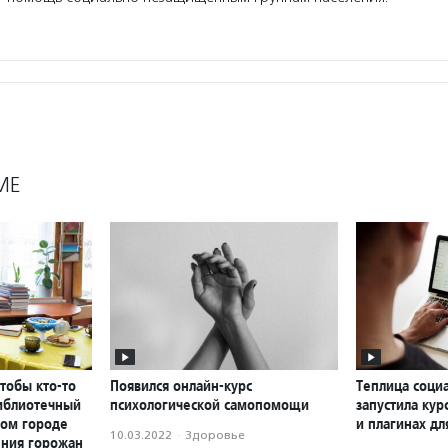
МЕ
чтобы кто-то
Появился онлайн-курс
Теплица соци
библиотечный
психологической самопомощи
запустила кур
ном городе
и плагинах д
10.03.2022
·
Здоровье
ения горожан