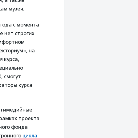
я, а также
кам музея.
 года с момента
се нет строгих
комфортном
екториум», на
я курса,
пециально
, смогут
раторы курса
льтимедийные
 рамках проекта
ного фонда
тронного
цикла