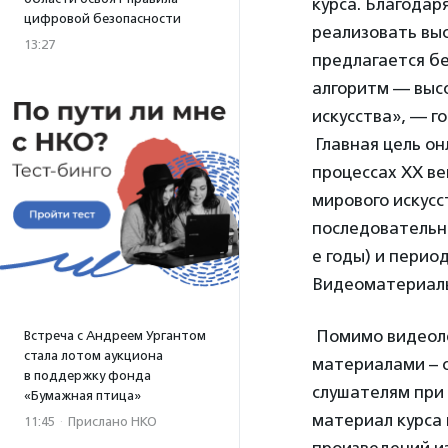
курса. Благодар
цифровой безопасности
реализовать вы
13:27
предлагается бе
алгоритм — выс
искусства», — 
Главная цель о
процессах
XX
ве
мирового искусс
последовательно
е годы) и период
Видеоматериалы 
Помимо видеол
Встреча с Андреем Ургантом
стала лотом аукциона
материалами – 
в поддержку фонда
слушателям при
«Бумажная птица»
материал курса 
11:45
·
Прислано НКО