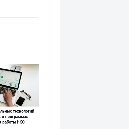
альных технологий
с о программах
ля работы НКО