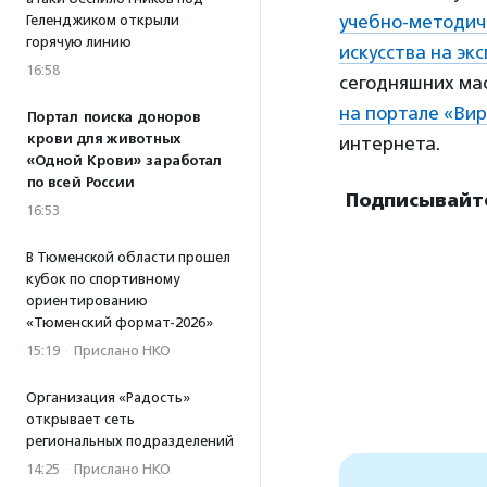
учебно-методич
Геленджиком открыли
горячую линию
искусства на эк
16:58
сегодняшних ма
на портале «Вир
Портал поиска доноров
крови для животных
интернета.
«Одной Крови» заработал
по всей России
Подписывайт
16:53
В Тюменской области прошел
кубок по спортивному
ориентированию
«Тюменский формат-2026»
15:19
·
Прислано НКО
Организация «Радость»
открывает сеть
региональных подразделений
14:25
·
Прислано НКО