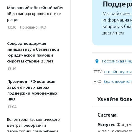
Поддерж
Московский юбилейный забег
Мы работаем, 
«Без границ» прошел в стиле
ретро
информация и
вопросу в бла
13:30
·
Прислано НКО
достигнем
Совфед поддержал
инициативу о бесплатной
юридической помощи
Российская Фе
сиротам старше 23 лет
13:19
ТЕГИ:
онлайн-курсы
НКО:
Благотворите
Президент РФ подписал
закон о новых мерах
поддержки молодежных
Узнайте боль
НКО
13:04
Система
Волонтеры Наставнического
Услуги:
Фонд «
центра преобразили
музеи, оказывае
территорию дома ребенка