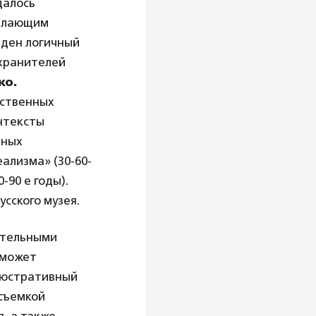
далось
желающим
йден логичный
 хранителей
ко.
ественных
онтексты
нных
еализма» (30-60-
-90 е годы).
усского музея.
ительными
оможет
люстративный
 съемкой