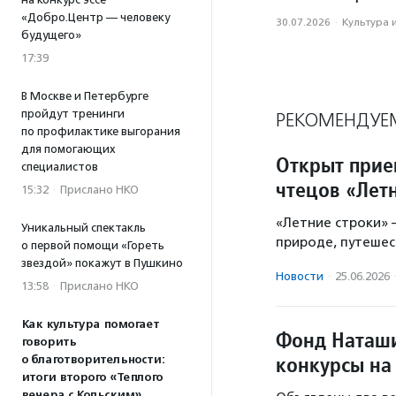
«Добро.Центр — человеку
30.07.2026
·
Культура 
будущего»
17:39
В Москве и Петербурге
пройдут тренинги
РЕКОМЕНДУЕ
по профилактике выгорания
для помогающих
Открыт прие
специалистов
чтецов «Лет
15:32
·
Прислано НКО
«Летние строки» 
Уникальный спектакль
природе, путешес
о первой помощи «Гореть
звездой» покажут в Пушкино
Новости
·
25.06.2026
13:58
·
Прислано НКО
Как культура помогает
Фонд Наташи
говорить
конкурсы на
о благотворительности:
итоги второго «Теплого
вечера с Кольским»