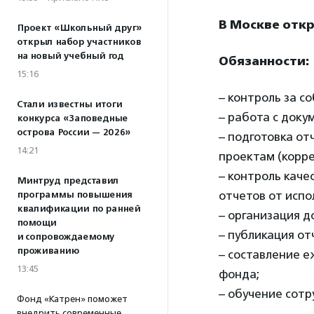
В Москве откр
Проект «Школьный друг»
открыл набор участников
на новый учебный год
Обязанности:
15:16
– контроль за с
Стали известны итоги
– работа с доку
конкурса «Заповедные
острова России — 2026»
– подготовка от
14:21
проектам (корре
– контроль кач
Минтруд представил
отчетов от испо
программы повышения
квалификации по ранней
– организация д
помощи
– публикация от
и сопровождаемому
проживанию
– составление е
13:45
фонда;
– обучение сотр
Фонд «Катрен» поможет
внедрить современные