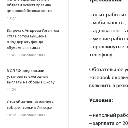
области освоят правила
цифровой безопасности
– опыт работы 
13:27
– мобильность ;
– адекватность 
Встреча с Андреем Ургантом
стала лотом аукциона
– умение работ
в поддержку фонда
– продвинутые н
«Бумажная птица»
телефону.
11:45
·
Прислано НКО
Обязательное ус
В ОП РФ предложили
установить ежегодные
Facebook с коли
выплаты на сборы в школу
включить в рез
11:24
Условия:
Стихобиатлон «Км/вслух»
соберет семьи в Липецке
– неполный рабо
10:32
·
Прислано НКО
– зарплата от 20