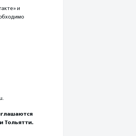
такте» и
еобходимо
u.
иглашаются
и Тольятти.