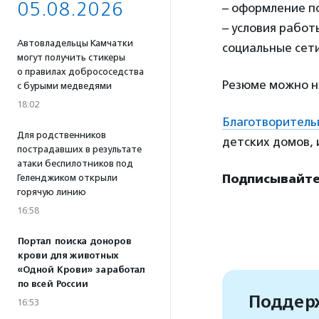
05.08.2026
– оформление п
– условия работ
Автовладельцы Камчатки
социальные сети
могут получить стикеры
о правилах добрососедства
Резюме можно на
с бурыми медведями
18:02
Благотворитель
Для родственников
детских домов, 
пострадавших в результате
атаки беспилотников под
Подписывайтес
Геленджиком открыли
горячую линию
16:58
Портал поиска доноров
крови для животных
«Одной Крови» заработал
по всей России
Поддерж
16:53