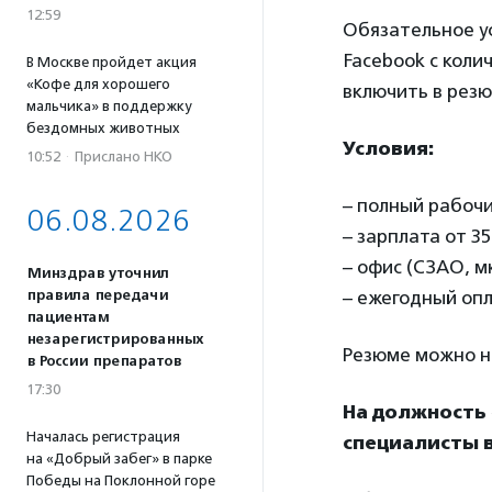
12:59
Обязательное ус
Facebook с коли
В Москве пройдет акция
«Кофе для хорошего
включить в рез
мальчика» в поддержку
бездомных животных
Условия:
10:52
·
Прислано НКО
– полный рабочи
06.08.2026
– зарплата от 35
– офис (СЗАО, м
Минздрав уточнил
правила передачи
– ежегодный оп
пациентам
незарегистрированных
Резюме можно на
в России препаратов
17:30
На должность
Началась регистрация
специалисты в
на «Добрый забег» в парке
Победы на Поклонной горе