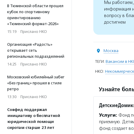
Мы работаем, 
В Тюменской области прошел
информация и
кубок по спортивному
вопросу в бла
ориентированию
достигнем
«Тюменский формат-2026»
15:19
·
Прислано НКО
Организация «Радость»
открывает сеть
Москва
региональных подразделений
ТЕГИ:
Вакансии в НК
14:25
·
Прислано НКО
НКО:
Некоммерческ
Московский юбилейный забег
«Без границ» прошел в стиле
Узнайте боль
ретро
13:30
·
Прислано НКО
ДетскиеДомик
Совфед поддержал
Услуги:
Фонд по
инициативу о бесплатной
приемную. Детям
юридической помощи
сиротам старше 23 лет
фонд создает во