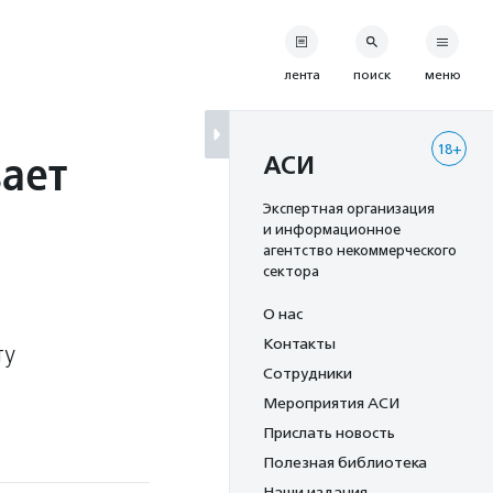
лента
поиск
меню
18+
ает
АСИ
Экспертная организация
и информационное
агентство некоммерческого
сектора
О нас
Контакты
ту
Сотрудники
Мероприятия АСИ
Прислать новость
Полезная библиотека
Наши издания