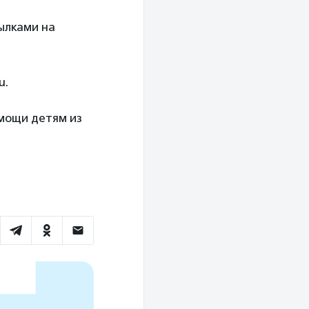
ылками на
u.
мощи детям из