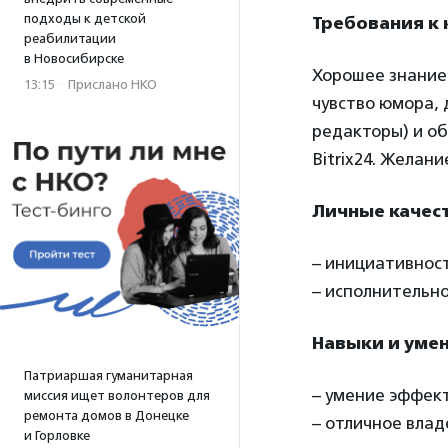
подходы к детской
Требования к 
реабилитации
в Новосибирске
Хорошее знание 
13:15
·
Прислано НКО
чувство юмора, 
редакторы) и об
Bitrix24. Желан
Личные качест
– инициативност
– исполнительно
Навыки и умен
Патриаршая гуманитарная
– умение эффект
миссия ищет волонтеров для
ремонта домов в Донецке
– отличное влад
и Горловке