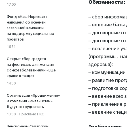
Обязанности:
17:00
– сбор информа
Фонд «Наш Норильск»
напомнил об осенней
– ведение базы 
заявочной кампании
– договорные о
на поддержку социальных
проектов
– договорные о
16:31
– вовлечение у
(программы, на
Открыт сбор средств
здоровья);
на фестиваль для женщин
с онкозаболеваниями «Еще
– коммуникации 
краше в танце»
– развитие прог
14:50
– подготовка с
Организация «Продвижение»
– ведение всех 
и компания «Инва-Титан»
– привлечение р
будут сотрудничать
– ведение специ
13:30
·
Прислано НКО
Требования:
Пенсионеры Самарской