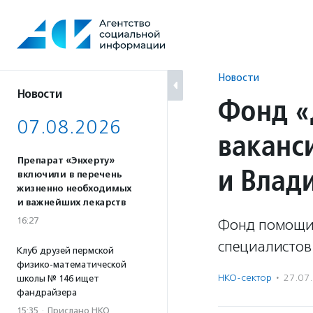
Перейти
к
содержанию
Новости
Новости
Фонд «
07.08.2026
ваканс
Препарат «Энхерту»
и Влад
включили в перечень
жизненно необходимых
и важнейших лекарств
16:27
Фонд помощи 
специалистов
Клуб друзей пермской
физико-математической
НКО-сектор
·
27.07
школы № 146 ищет
фандрайзера
15:35
·
Прислано НКО