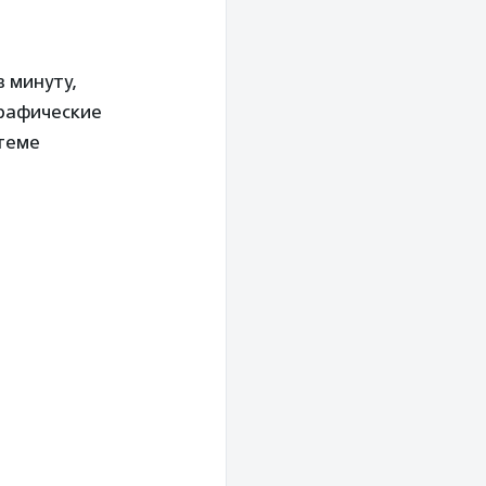
в минуту,
графические
стеме