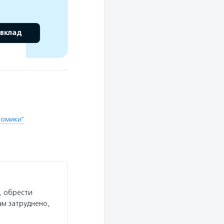
 вклад
Домики"
, обрести
ам затруднено,