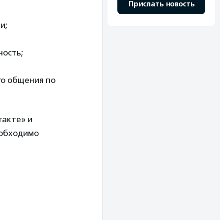
Прислать новость
и;
ность;
го общения по
такте» и
еобходимо