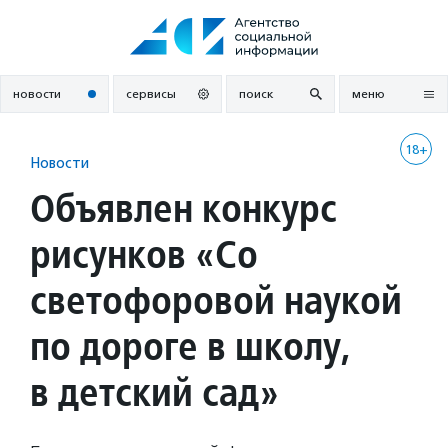
Перейти
к
содержанию
новости
сервисы
поиск
меню
18+
Новости
Объявлен конкурс
рисунков «Со
светофоровой наукой
по дороге в школу,
в детский сад»