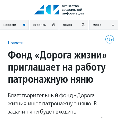
Перейти
к
содержанию
новости
сервисы
поиск
меню
18+
Новости
Фонд «Дорога жизни»
приглашает на работу
патронажную няню
Благотворительный фонд «Дорога
жизни» ищет патронажную няню. В
задачи няни будет входить