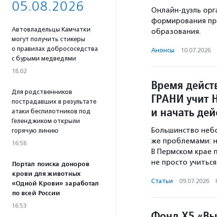
05.08.2026
Онлайн-дуэль орг
формирования пр
Автовладельцы Камчатки
образования.
могут получить стикеры
о правилах добрососедства
Анонсы
·
10.07.2026
·
с бурыми медведями
18:02
Время дейст
Для родственников
ГРАНИ учит 
пострадавших в результате
и начать дей
атаки беспилотников под
Геленджиком открыли
Большинство небо
горячую линию
же проблемами: н
16:58
В Пермском крае 
не просто учитьс
Портал поиска доноров
крови для животных
Статьи
·
09.07.2026
·
«Одной Крови» заработал
по всей России
16:53
Фонд Х5 «Вы