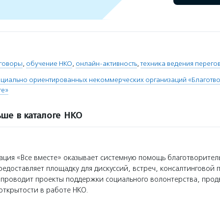
говоры
,
обучение НКО
,
онлайн-активность
,
техника ведения перего
оциально ориентированных некоммерческих организаций «Благотв
те»
ше в каталоге НКО
ция «Все вместе» оказывает системную помощь благотворите
редоставляет площадку для дискуссий, встреч, консалтинговой 
 проводит проекты поддержки социального волонтерства, прод
открытости в работе НКО.