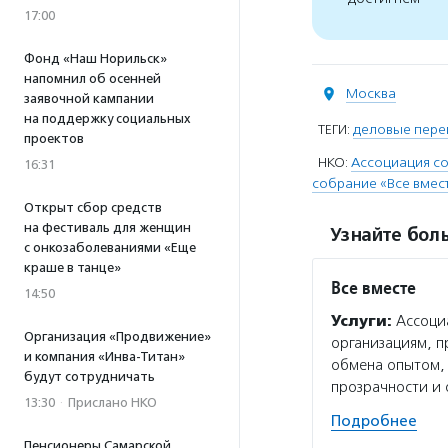
17:00
Фонд «Наш Норильск»
напомнил об осенней
Москва
заявочной кампании
на поддержку социальных
ТЕГИ:
деловые пере
проектов
НКО:
Ассоциация с
16:31
собрание «Все вмес
Открыт сбор средств
на фестиваль для женщин
Узнайте боль
с онкозаболеваниями «Еще
краше в танце»
Все вместе
14:50
Услуги:
Ассоциа
Организация «Продвижение»
организациям, п
и компания «Инва-Титан»
обмена опытом,
будут сотрудничать
прозрачности и 
13:30
·
Прислано НКО
Подробнее
Пенсионеры Самарской