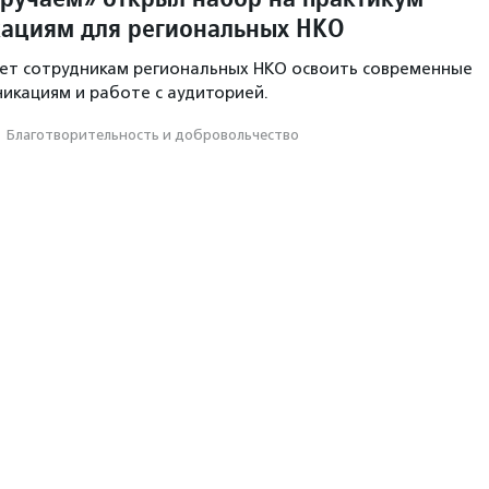
ациям для региональных НКО
ет сотрудникам региональных НКО освоить современные
икациям и работе с аудиторией.
·
Благотвори­тель­ность и доброволь­чест­во