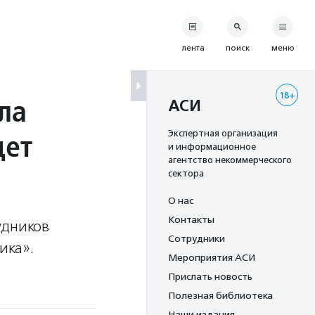
лента
поиск
меню
18+
ла
АСИ
дет
Экспертная организация
и информационное
агентство некоммерческого
сектора
О нас
Контакты
удников
Сотрудники
ика».
Мероприятия АСИ
Прислать новость
Полезная библиотека
Наши издания