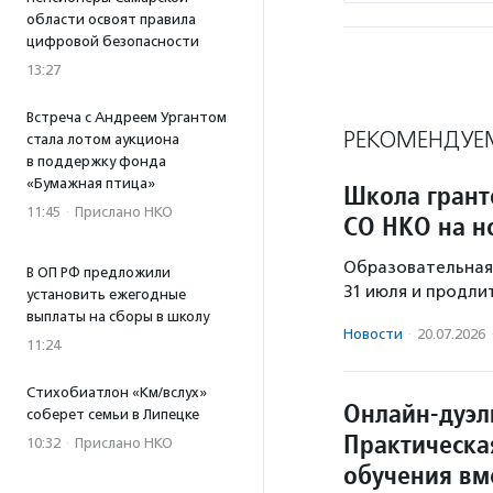
области освоят правила
цифровой безопасности
13:27
Встреча с Андреем Ургантом
РЕКОМЕНДУЕ
стала лотом аукциона
в поддержку фонда
«Бумажная птица»
Школа грант
11:45
·
Прислано НКО
СО НКО на н
Образовательная 
В ОП РФ предложили
31 июля и продли
установить ежегодные
выплаты на сборы в школу
Новости
·
20.07.2026
11:24
Стихобиатлон «Км/вслух»
Онлайн-дуэл
соберет семьи в Липецке
Практическа
10:32
·
Прислано НКО
обучения вм