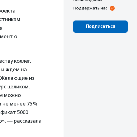
Поддержать нас
роекта
астникам
Подписаться
я
умент о
ству коллег,
мы ждем на
. Желающие из
рс целиком,
ам можно
и не менее 75%
ификат 5000
о», — рассказала