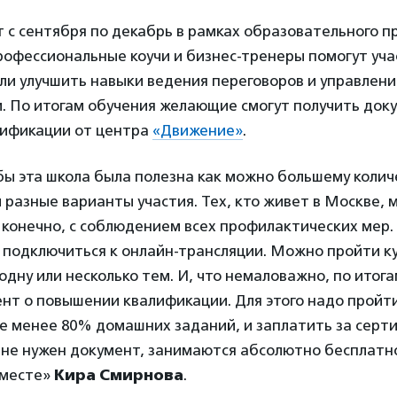
 с сентября по декабрь в рамках образовательного п
Профессиональные коучи и бизнес-тренеры помогут уч
ли улучшить навыки ведения переговоров и управлени
. По итогам обучения желающие смогут получить док
ификации от центра
«Движение»
.
ы эта школа была полезна как можно большему количе
 разные варианты участия. Тех, кто живет в Москве, 
 конечно, с соблюдением всех профилактических мер
 подключиться к онлайн-трансляции. Можно пройти ку
дну или несколько тем. И, что немаловажно, по итог
нт о повышении квалификации. Для этого надо пройт
не менее 80% домашних заданий, и заплатить за серт
у не нужен документ, занимаются абсолютно бесплатн
вместе»
Кира Смирнова
.