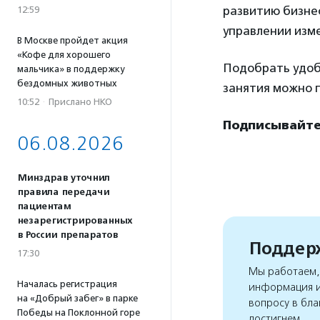
развитию бизне
12:59
управлении изм
В Москве пройдет акция
«Кофе для хорошего
Подобрать удоб
мальчика» в поддержку
бездомных животных
занятия можно 
10:52
·
Прислано НКО
Подписывайте
06.08.2026
Минздрав уточнил
правила передачи
пациентам
незарегистрированных
в России препаратов
Поддерж
17:30
Мы работаем, 
Началась регистрация
информация и
на «Добрый забег» в парке
вопросу в бла
Победы на Поклонной горе
достигнем