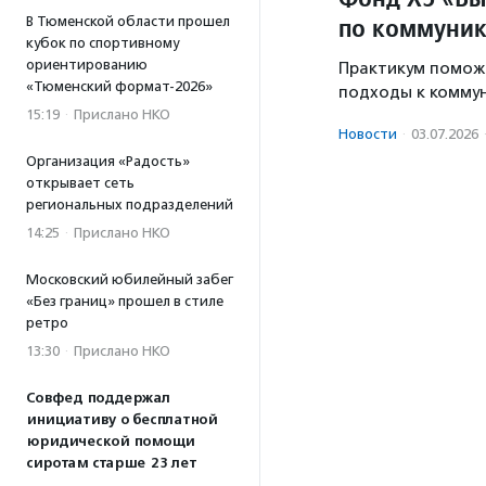
по коммуник
В Тюменской области прошел
кубок по спортивному
ориентированию
Практикум помож
«Тюменский формат-2026»
подходы к коммун
15:19
·
Прислано НКО
Новости
·
03.07.2026
Организация «Радость»
открывает сеть
региональных подразделений
14:25
·
Прислано НКО
Московский юбилейный забег
«Без границ» прошел в стиле
ретро
13:30
·
Прислано НКО
Совфед поддержал
инициативу о бесплатной
юридической помощи
сиротам старше 23 лет