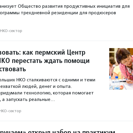
анизует Общество развития продуктивных инициатив для
ограммы трехдневной резиденции для продюсеров
НКО-сектор
вовать: как пермский Центр
НКО перестать ждать помощи
ствовать
льших НКО сталкиваются с одними и теми
ехваткой людей, денег и опыта.
придумали технологию, которая помогает
я, а запускать реальные…
НКО-сектор
ручаем» открыл набор на практикум