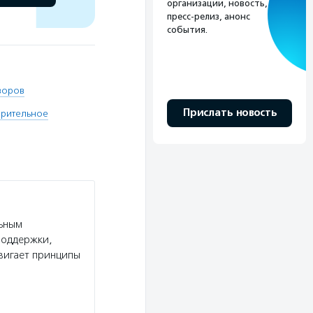
организации, новость,
пресс-релиз, анонс
события.
воров
Прислать новость
орительное
льным
поддержки,
вигает принципы