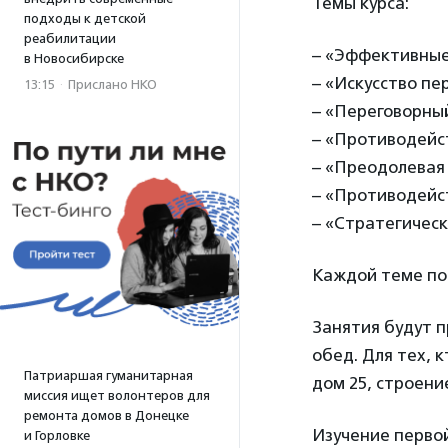
Темы курса:
подходы к детской
реабилитации
– «Эффективные
в Новосибирске
– «Искусство пе
13:15
·
Прислано НКО
– «Переговорный
– «Противодейс
– «Преодолевая 
– «Противодейс
– «Стратегическ
Каждой теме пос
Занятия будут п
обед. Для тех, 
Патриаршая гуманитарная
дом 25, строение
миссия ищет волонтеров для
ремонта домов в Донецке
Изучение первой
и Горловке