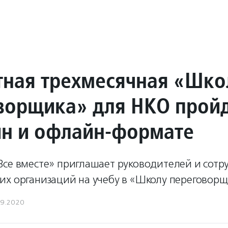
тная трехмесячная «Шко
ворщика» для НКО прой
йн и офлайн-формате
Все вместе» приглашает руководителей и сотр
их организаций на учебу в «Школу переговорщ
09.2020