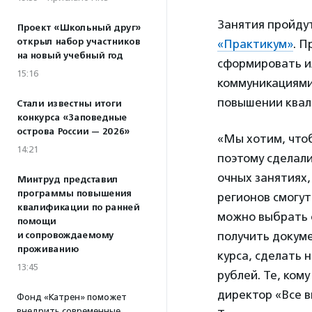
Занятия пройдут
Проект «Школьный друг»
открыл набор участников
«Практикум»
. 
на новый учебный год
сформировать и
15:16
коммуникациями
повышении квал
Стали известны итоги
конкурса «Заповедные
острова России — 2026»
«Мы хотим, чтоб
14:21
поэтому сделали
очных занятиях,
Минтруд представил
программы повышения
регионов смогут
квалификации по ранней
можно выбрать о
помощи
получить докуме
и сопровождаемому
проживанию
курса, сделать 
13:45
рублей. Те, ком
директор «Все 
Фонд «Катрен» поможет
внедрить современные