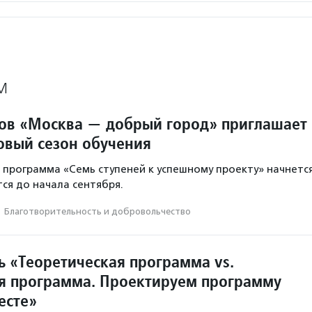
М
ов «Москва — добрый город» приглашает
овый сезон обучения
программа «Семь ступеней к успешному проекту» начнетс
тся до начала сентября.
·
Благотвори­тель­ность и доброволь­чест­во
ь «Теоретическая программа vs.
я программа. Проектируем программу
есте»