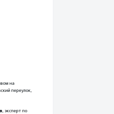
ывом на
вский переулок,
в
, эксперт по