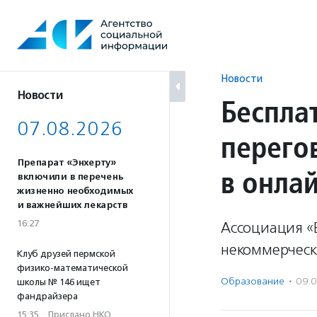
Перейти
к
содержанию
Новости
Новости
Беспла
07.08.2026
перего
Препарат «Энхерту»
в онла
включили в перечень
жизненно необходимых
и важнейших лекарств
16:27
Ассоциация «
некоммерческ
Клуб друзей пермской
физико-математической
Образование
·
09.
школы № 146 ищет
фандрайзера
15:35
·
Прислано НКО