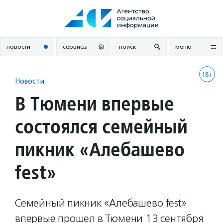
Перейти
к
содержанию
новости
сервисы
поиск
меню
18+
Новости
В Тюмени впервые
состоялся семейный
пикник «Алебашево
fest»
Семейный пикник «Алебашево fest»
впервые прошел в Тюмени 13 сентября