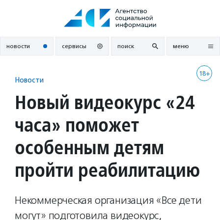
Перейти
к
содержанию
новости
сервисы
поиск
меню
18+
Новости
Новый видеокурс «24
часа» поможет
особенным детям
пройти реабилитацию
Некоммерческая организация «Все дети
могут» подготовила видеокурс,