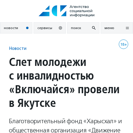
Перейти
к
содержанию
новости
сервисы
поиск
меню
18+
Новости
Слет молодежи
с инвалидностью
«Включайся» провели
в Якутске
Благотворительный фонд «Харысхал» и
общественная организация «Движение