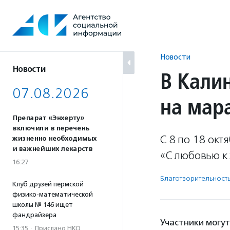
Перейти
к
содержанию
Новости
Новости
В Кали
07.08.2026
на мар
Препарат «Энхерту»
включили в перечень
С 8 по 18 ок
жизненно необходимых
и важнейших лекарств
«С любовью к
16:27
Благотвори­тель­ност
Клуб друзей пермской
физико-математической
школы № 146 ищет
фандрайзера
Участники могут
15:35
·
Прислано НКО