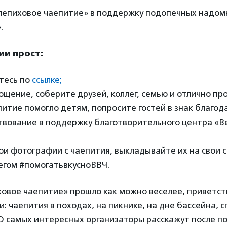
блепиховое чаепитие» в поддержку подопечных надом
.
ии прост:
тесь по
ссылке;
гощение, соберите друзей, коллег, семью и отлично пр
итие помогло детям, попросите гостей в знак благод
твование в поддержку благотворительного центра «Ве
ои фотографии с чаепития, выкладывайте их на свои 
егом #помогатьвкусноВВЧ.
овое чаепитие» прошло как можно веселее, приветс
: чаепития в походах, на пикнике, на дне бассейна, с
 О самых интересных организаторы расскажут после п