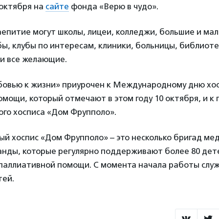
 октября на
сайте
фонда «Верю в чудо».
епитие могут школы, лицеи, колледжи, большие и ма
ы, клубы по интересам, клиники, больницы, библиоте
 и все желающие.
овью к жизни» приурочен к Международному дню хос
мощи, который отмечают в этом году 10 октября, и к
го хосписа «Дом Фрупполо».
й хоспис «Дом Фрупполо» – это несколько бригад мед
анды, которые регулярно поддерживают более 80 дет
паллиативной помощи. С момента начала работы слу
тей.