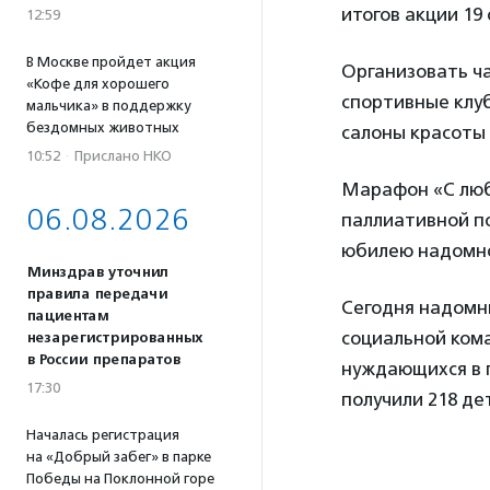
итогов акции 19
12:59
В Москве пройдет акция
Организовать ча
«Кофе для хорошего
спортивные клуб
мальчика» в поддержку
бездомных животных
салоны красоты
10:52
·
Прислано НКО
Марафон «С люб
06.08.2026
паллиативной по
юбилею надомно
Минздрав уточнил
правила передачи
Сегодня надомны
пациентам
социальной ком
незарегистрированных
в России препаратов
нуждающихся в 
17:30
получили 218 де
Началась регистрация
на «Добрый забег» в парке
Победы на Поклонной горе