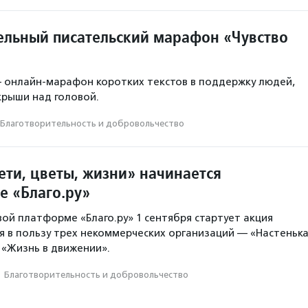
ельный писательский марафон «Чувство
 онлайн-марафон коротких текстов в поддержку людей,
крыши над головой.
Благотвори­тель­ность и доброволь­чест­во
ти, цветы, жизни» начинается
е «Благо.ру»
ой платформе «Благо.ру» 1 сентября стартует акция
 в пользу трех некоммерческих организаций — «Настенька
 «Жизнь в движении».
·
Благотвори­тель­ность и доброволь­чест­во