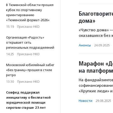
В Тюменской области прошел
кубок по спортивному
Благотворит
ориентированию
дома»
«Тюменский формат-2026»
15:19
·
Прислано НКО
«Чувство дома» —
оказавшихся без 
Организация «Радость»
открывает сеть
Анонсы
·
24.09.2025
·
региональных подразделений
14:25
·
Прислано НКО
Марафон «Де
Московский юбилейный забег
на платформ
«Без границ» прошел в стиле
ретро
На фандрайзингов
13:30
·
Прислано НКО
софинансирования
«Хрупкие люди» и
Совфед поддержал
инициативу о бесплатной
Новости
·
29.08.2025
юридической помощи
сиротам старше 23 лет