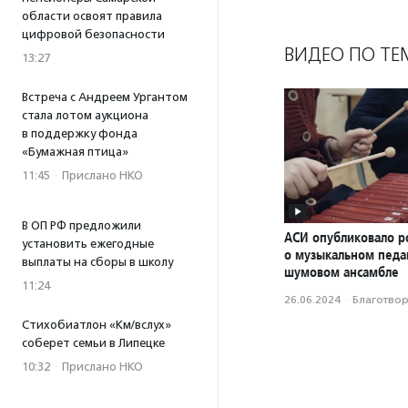
области освоят правила
цифровой безопасности
ВИДЕО ПО ТЕ
13:27
Встреча с Андреем Ургантом
стала лотом аукциона
в поддержку фонда
«Бумажная птица»
11:45
·
Прислано НКО
В ОП РФ предложили
АСИ опубликовало р
установить ежегодные
о музыкальном педаг
выплаты на сборы в школу
шумовом ансамбле
11:24
26.06.2024
·
Благотвори
Стихобиатлон «Км/вслух»
соберет семьи в Липецке
10:32
·
Прислано НКО