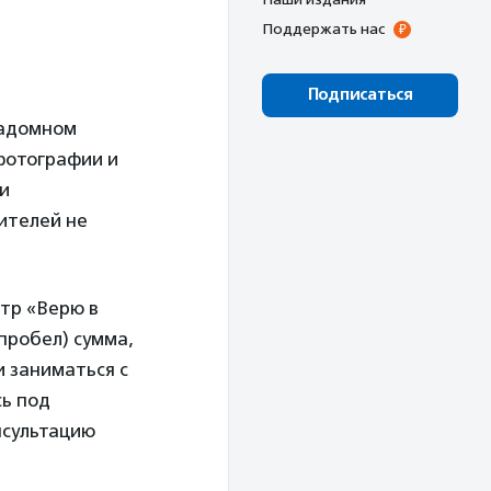
Поддержать нас
Подписаться
надомном
фотографии и
и
ителей не
.
тр «Верю в
пробел) сумма,
 заниматься с
сь под
нсультацию