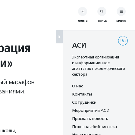
лента
поиск
меню
18+
трация
АСИ
ни»
Экспертная организация
и информационное
агентство некоммерческого
сектора
ный марафон
О нас
ваниями.
Контакты
Сотрудники
Мероприятия АСИ
Прислать новость
Полезная библиотека
 школы,
Наши издания