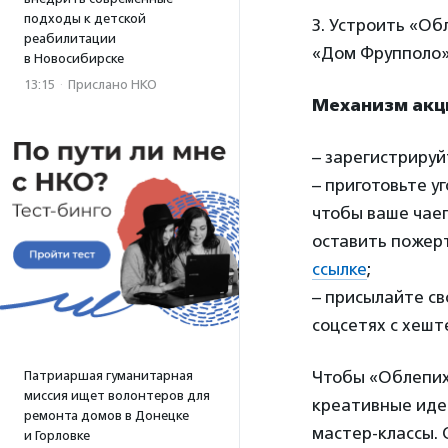
подходы к детской
3. Устроить «О
реабилитации
«Дом Фрупполо»
в Новосибирске
13:15
·
Прислано НКО
Механизм акц
– зарегистрируй
– приготовьте у
чтобы ваше чаеп
оставить пожер
ссылке
;
– присылайте св
соцсетях с хешт
Чтобы «Облепих
Патриаршая гуманитарная
миссия ищет волонтеров для
креативные идеи
ремонта домов в Донецке
мастер-классы.
и Горловке