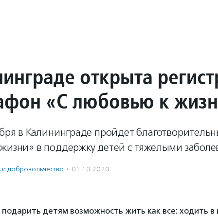
нинграде открыта регис
афон «С любовью к жиз
тября в Калининграде пройдет благотворитель
 жизни» в поддержку детей с тяжелыми заболе
ь и доброволь­чест­во
·
01.10.2020
 подарить детям возможность жить как все: ходить в