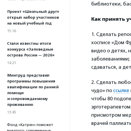
библиотеки, бас
Проект «Школьный друг»
открыл набор участников
Как принять у
на новый учебный год
15:16
1. Сделать репо
хосписе «Дом Ф
Стали известны итоги
конкурса «Заповедные
видео о детях,
острова России — 2026»
заболеваниями;
14:21
сдаваться, а де
Минтруд представил
программы повышения
2. Сделать люб
квалификации по ранней
чудо» по
ссылке
помощи
чтобы 80 подоп
и сопровождаемому
проживанию
эрготерапевтом
13:45
присмотром мед
врачей паллиат
Фонд «Катрен» поможет
внедрить современные