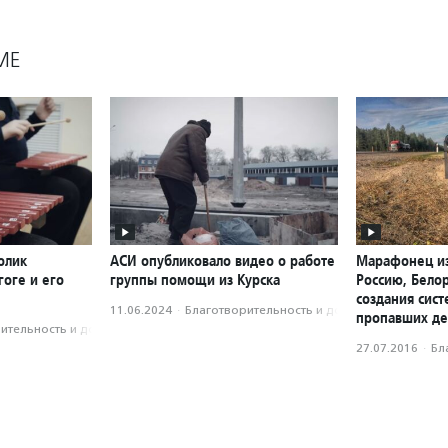
МЕ
олик
АСИ опубликовало видео о работе
Марафонец из
оге и его
группы помощи из Курска
Россию, Бело
создания сис
11.06.2024
·
Благотвори­тель­ность и доброволь­чест­во
пропавших де
­тель­ность и доброволь­чест­во
27.07.2016
·
Бл