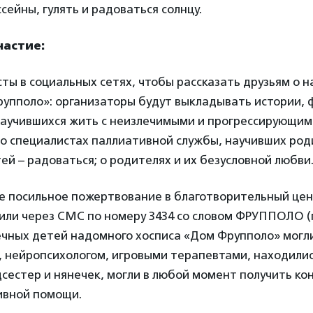
сейны, гулять и радоваться солнцу.
частие:
сты в социальных сетях, чтобы рассказать друзьям о 
рупполо»: организаторы будут выкладывать истории, 
 научившихся жить с неизлечимыми и прогрессирующим
 о специалистах паллиативной службы, научивших род
тей – радоваться; о родителях и их безусловной любви
ое посильное пожертвование в благотворительный цен
или через СМС по номеру 3434 со словом ФРУППОЛО (
ечных детей надомного хосписа «Дом Фрупполо» могли
, нейропсихологом, игровыми терапевтами, находили
сестер и нянечек, могли в любой момент получить ко
ивной помощи.