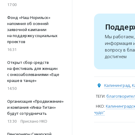
17:00
Фонд «Наш Норильск»
напомнил об осенней
Поддерж
заявочной кампании
на поддержку социальных
Мы работаем, 
проектов
информация и
16:31
вопросу в бла
достигнем
Открыт сбор средств
на фестиваль для женщин
с онкозаболеваниями «Еще
краше в танце»
Калининград
,
К
14:50
ТЕГИ:
благотворите
Организация «Продвижение»
НКО:
Калининградск
и компания «Инва-Титан»
чудо"
будут сотрудничать
13:30
·
Прислано НКО
Пенсионеры Самарской