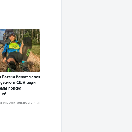
 России бежит через
руссию и США ради
темы поиска
тей
аготвори­тель­ность и доброволь­чест­во