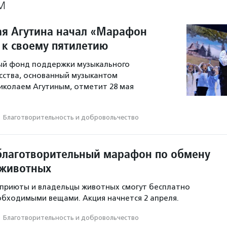
М
я Агутина начал «Марафон
 к своему пятилетию
ый фонд поддержки музыкального
усства, основанный музыкантом
иколаем Агутиным, отметит 28 мая
·
Благотвори­тель­ность и доброволь­чест­во
благотворительный марафон по обмену
 животных
 приюты и владельцы животных смогут бесплатно
бходимыми вещами. Акция начнется 2 апреля.
·
Благотвори­тель­ность и доброволь­чест­во