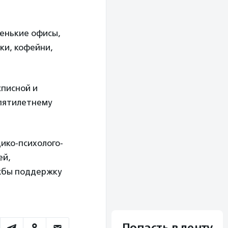
ленькие офисы,
ки, кофейни,
писной и
 пятилетнему
ико-психолого-
ей,
жбы поддержку
Попасть в ленту