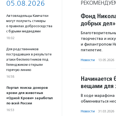
05.08.2026
РЕКОМЕНДУЕ
Фонд Никола
Автовладельцы Камчатки
могут получить стикеры
добрых дел»
о правилах добрососедства
с бурыми медведями
Благотворительн
18:02
творчества и иск
и филантропом Н
Для родственников
пятилетие.
пострадавших в результате
атаки беспилотников под
Новости
·
13.05.2026
Геленджиком открыли
горячую линию
16:58
Начинается 
вещами для
Портал поиска доноров
крови для животных
В ходе марафона
«Одной Крови» заработал
обмениваться нео
по всей России
16:53
Новости
·
31.03.2026