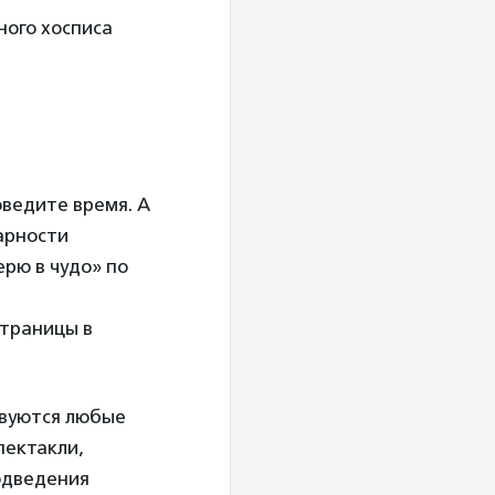
ного хосписа
оведите время. А
арности
рю в чудо» по
страницы в
твуются любые
пектакли,
одведения