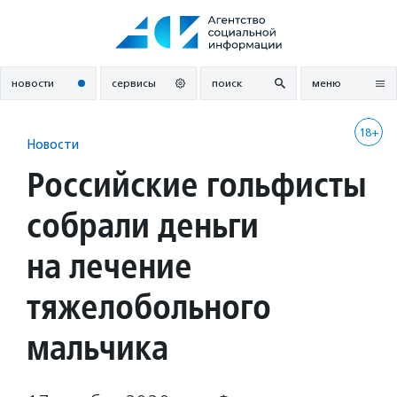
Перейти
к
содержанию
новости
сервисы
поиск
меню
18+
Новости
Российские гольфисты
собрали деньги
на лечение
тяжелобольного
мальчика