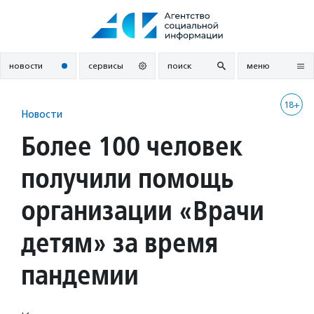
Перейти
к
содержанию
новости
сервисы
поиск
меню
18+
Новости
Более 100 человек
получили помощь
организации «Врачи
детям» за время
пандемии