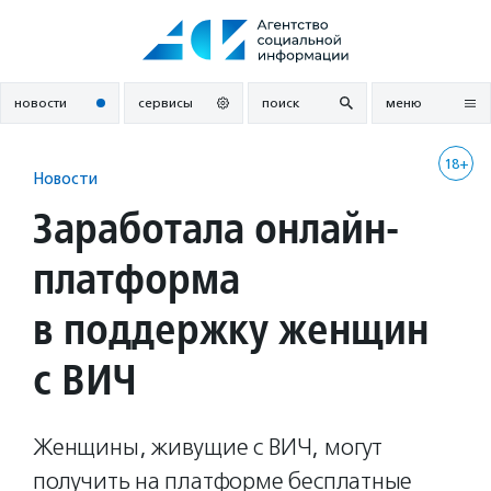
Перейти
к
содержанию
новости
сервисы
поиск
меню
18+
Новости
Заработала онлайн-
платформа
в поддержку женщин
с ВИЧ
Женщины, живущие с ВИЧ, могут
получить на платформе бесплатные