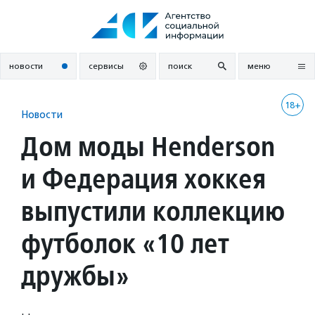
Перейти
к
содержанию
новости
сервисы
поиск
меню
18+
Новости
Дом моды Henderson
и Федерация хоккея
выпустили коллекцию
футболок «10 лет
дружбы»