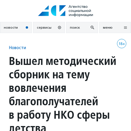
Перейти
к
содержанию
новости
сервисы
поиск
меню
18+
Новости
Вышел методический
сборник на тему
вовлечения
благополучателей
в работу НКО сферы
детства