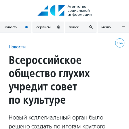
Перейти
к
содержанию
новости
сервисы
поиск
меню
18+
Новости
Всероссийское
общество глухих
учредит совет
по культуре
Новый коллегиальный орган было
решено создать по итогам круглого