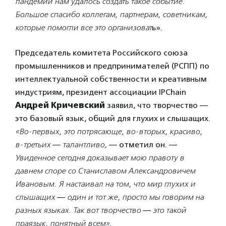
пандемии нам удалось создать такое событие.
Большое спасибо коллегам, партнерам, советникам,
которые помогли все это организоват
ь».
Председатель комитета Российского союза
промышленников и предпринимателей (РСПП) по
интеллектуальной собственности и креативным
индустриям, президент ассоциации IPChain
Андрей Кричевский
заявил, что творчество —
это базовый язык, общий для глухих и слышащих.
«Во-первых, это потрясающе, во-вторых, красиво,
в-третьих
—
талантливо,
— отметил он. —
Увиденное сегодня доказывает мою правоту в
давнем споре со Станиславом Александровичем
Ивановым. Я настаивал на том, что мир глухих и
слышащих
—
один и тот же, просто мы говорим на
разных языках. Так вот творчество
—
это такой
праязык, понятный всем»
.