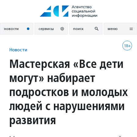
Перейти
к
содержанию
новости
сервисы
поиск
меню
18+
Новости
Мастерская «Все дети
могут» набирает
подростков и молодых
людей с нарушениями
развития