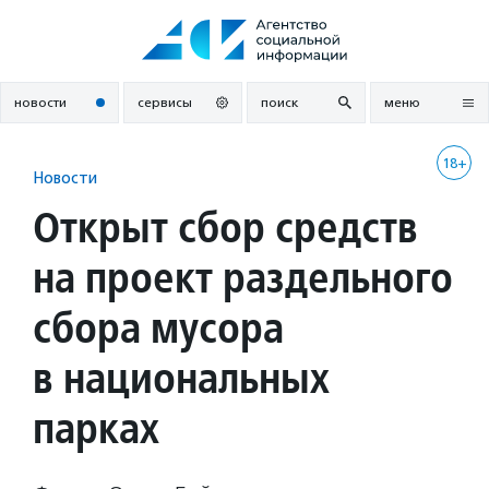
Перейти
к
содержанию
новости
сервисы
поиск
меню
18+
Новости
Открыт сбор средств
на проект раздельного
сбора мусора
в национальных
парках