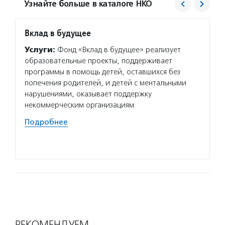
Узнайте больше в каталоге НКО
Вклад в будущее
Дорог
Услуги:
Фонд «Вклад в будущее» реализует
Услуг
образовательные проекты, поддерживает
компле
программы в помощь детей, оставшихся без
социал
попечения родителей, и детей с ментальными
несове
нарушениями, оказывает поддержку
методи
некоммерческим организациям.
профес
специа
Подробнее
сферы 
Подро
РЕКОМЕНДУЕМ