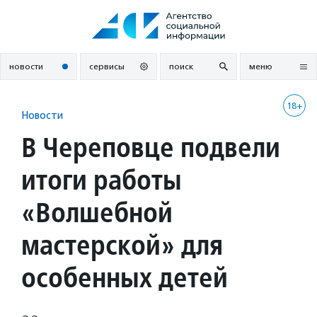
Перейти
к
содержанию
новости
сервисы
поиск
меню
18+
Новости
В Череповце подвели
итоги работы
«Волшебной
мастерской» для
особенных детей