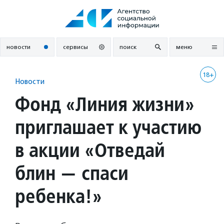
Перейти
к
содержанию
новости
сервисы
поиск
меню
18+
Новости
Фонд «Линия жизни»
приглашает к участию
в акции «Отведай
блин — спаси
ребенка!»