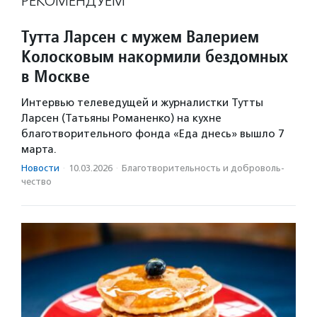
РЕКОМЕНДУЕМ
Тутта Ларсен с мужем Валерием
Колосковым накормили бездомных
в Москве
Интервью телеведущей и журналистки Тутты
Ларсен (Татьяны Романенко) на кухне
благотворительного фонда «Еда днесь» вышло 7
марта.
Новости
·
10.03.2026
·
Благотвори­тель­ность и доброволь­
чест­во