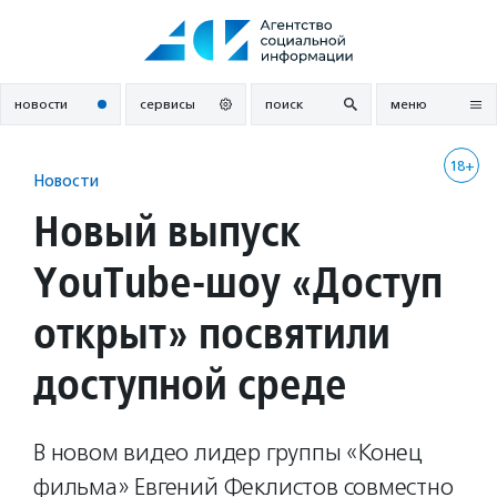
Перейти
к
содержанию
новости
сервисы
поиск
меню
18+
Новости
Новый выпуск
YouTube-шоу «Доступ
открыт» посвятили
доступной среде
В новом видео лидер группы «Конец
фильма» Евгений Феклистов совместно