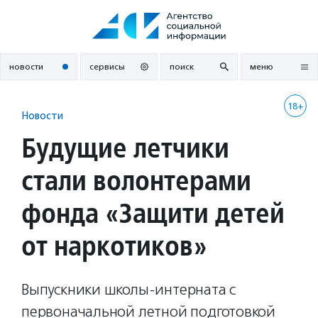
Перейти
к
содержанию
новости
сервисы
поиск
меню
18+
Новости
Будущие летчики
стали волонтерами
фонда «Защити детей
от наркотиков»
Выпускники школы-интерната с
первоначальной летной подготовкой