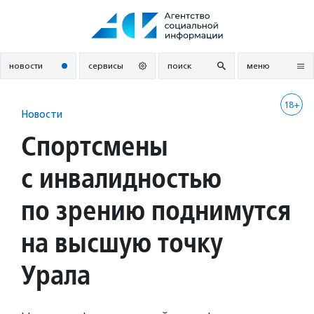
Перейти
к
содержанию
новости
сервисы
поиск
меню
18+
Новости
Спортсмены
с инвалидностью
по зрению поднимутся
на высшую точку
Урала