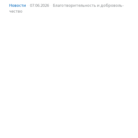
Новости
·
07.06.2026
·
Благотвори­тель­ность и доброволь­
чест­во