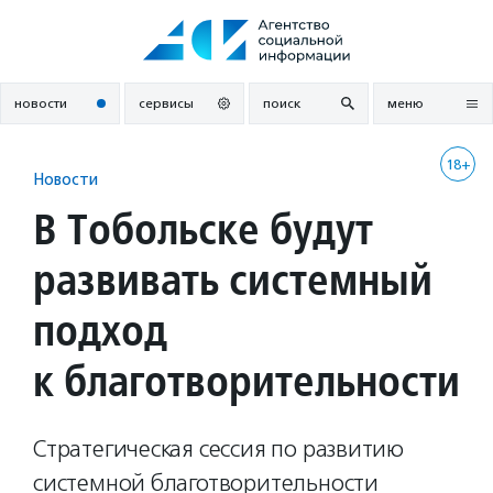
Перейти
к
содержанию
новости
сервисы
поиск
меню
18+
Новости
В Тобольске будут
развивать системный
подход
к благотворительности
Стратегическая сессия по развитию
системной благотворительности