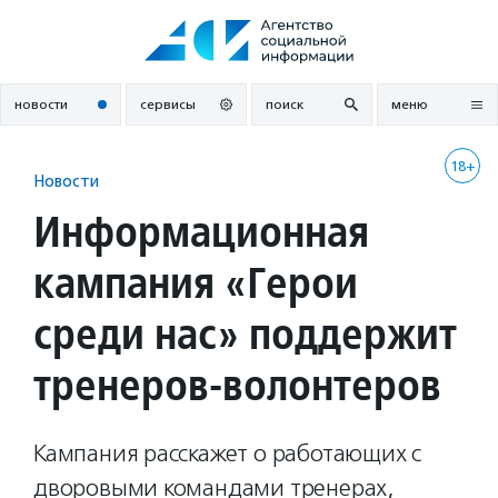
Перейти
к
содержанию
новости
сервисы
поиск
меню
18+
Новости
Информационная
кампания «Герои
среди нас» поддержит
тренеров-волонтеров
Кампания расскажет о работающих с
дворовыми командами тренерах,