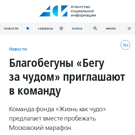
Перейти
к
содержанию
новости
сервисы
поиск
меню
18+
Новости
Благобегуны «Бегу
за чудом» приглашают
в команду
Команда фонда «Жизнь как чудо»
предлагает вместе пробежать
Московский марафон.