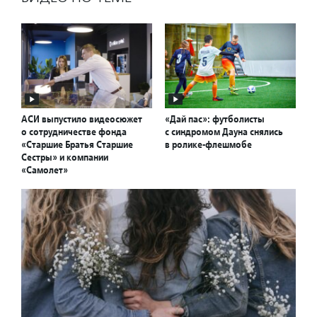
АСИ выпустило видеосюжет
«Дай пас»: футболисты
о сотрудничестве фонда
с синдромом Дауна снялись
«Старшие Братья Старшие
в ролике-флешмобе
Сестры» и компании
«Самолет»