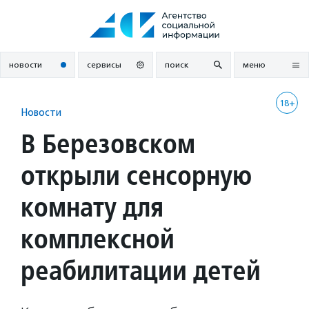
Перейти
к
содержанию
новости
сервисы
поиск
меню
18+
Новости
В Березовском
открыли сенсорную
комнату для
комплексной
реабилитации детей