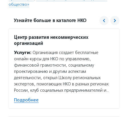
общество»
Узнайте больше в каталоге НКО
Центр развития некоммерческих
Юрист
организаций
Услуг
Услуги:
Организация создает бесплатные
общест
онлайн-курсы для НКО по управлению,
для НК
финансовой грамотности, социальному
создан
проектированию и другим аспектам
и ликв
деятельности, открыл Школу региональных
докуме
экспертов, помогающих НКО в разных регионах
Подро
России, клуб социальных предпринимателей и…
Подробнее