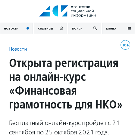
Перейти
к
содержанию
новости
сервисы
поиск
меню
18+
Новости
Открыта регистрация
на онлайн-курс
«Финансовая
грамотность для НКО»
Бесплатный онлайн-курс пройдет с 21
сентября по 25 октября 2021 года.