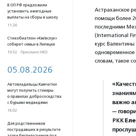
В ОП РФ предложили
Астраханское р
установить ежегодные
выплаты на сборы в школу
помощи более 20
11:24
последними Ме
(International Fi
Стихобиатлон «Км/вслух»
курс Валентины 
соберет семьи в Липецке
одновременное 
10:32
·
Прислано НКО
словам, такое 
05.08.2026
«Качест
Автовладельцы Камчатки
могут получить стикеры
знаниям
о правилах добрососедства
важно а
с бурыми медведями
— говор
18:02
РКК
Еле
Для родственников
прослуш
пострадавших в результате
атаки беспилотников под