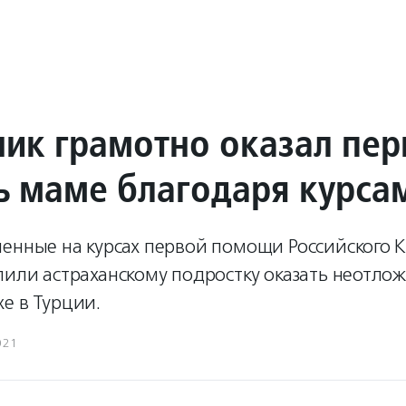
ик грамотно оказал пе
 маме благодаря курса
енные на курсах первой помощи Российского 
олили астраханскому подростку оказать неотл
е в Турции.
021