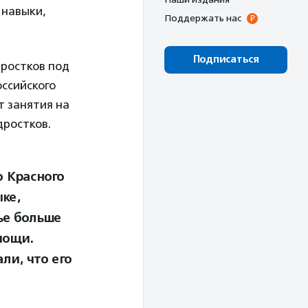
 навыки,
Поддержать нас
Подписаться
дростков под
оссийского
т занятия на
дростков.
о Красного
ке,
ье больше
мощи.
ли, что его