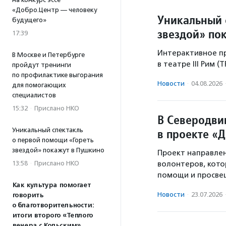
«Добро.Центр — человеку
Уникальный 
будущего»
звездой» по
17:39
Интерактивное пр
В Москве и Петербурге
в театре III Рим (
пройдут тренинги
по профилактике выгорания
Новости
·
04.08.2026
для помогающих
специалистов
15:32
·
Прислано НКО
В Северодвин
Уникальный спектакль
в проекте «
о первой помощи «Гореть
звездой» покажут в Пушкино
Проект направлен
13:58
·
Прислано НКО
волонтеров, кото
помощи и просве
Как культура помогает
Новости
·
23.07.2026
говорить
о благотворительности:
итоги второго «Теплого
вечера с Кольским»