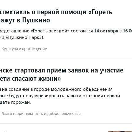
спектакль о первой помощи «Гореть
кажут в Пушкино
едставление «Гореть звездой» состоится 14 октября в 16:0
ТРЦ «Пушкино Парк»).
·
Культура и просвещение
ске стартовал прием заявок на участие
Дети спасают жизни»
 на создание в городе молодежного объединения
рые будут популяризировать навыки оказания первой
щать горожан.
·
Благотвори­тель­ность и доброволь­чест­во