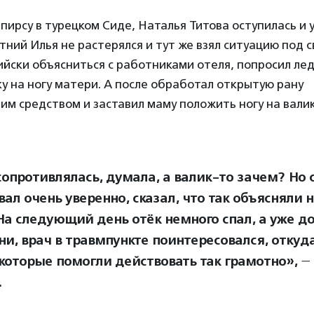
 пирсу в турецком Сиде, Наталья Титова оступилась и 
ий Илья не растерялся и тут же взял ситуацию под с
ийски объясниться с работниками отеля, попросил ле
у на ногу матери. А после обработал открытую рану
м средством и заставил маму положить ногу на валик
сопротивлялась, думала, а валик-то зачем? Но 
ал очень уверенно, сказал, что так объясняли 
 На следующий день отёк немного спал, а уже до
ни, врач в травмпункте поинтересовался, откуд
 которые помогли действовать так грамотно»,
—
.