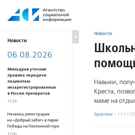
Перейти
к
содержанию
Новости
Новости
Школьн
06.08.2026
помощь
Минздрав уточнил
правила передачи
Навыки, получ
пациентам
незарегистрированных
Креста, позв
в России препаратов
маме на отдых
17:30
Здоровье
·
11.11.2
Началась регистрация
на «Добрый забег» в парке
Победы на Поклонной горе
17:00