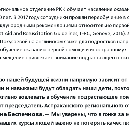
егиональное отделение РКК обучает население оказа
 лет. В 2017 году сотрудники прошли переобучение в 
ждународными рекомендациями относительно перво
rst Aid and Resuscitation Guidelines, IFRC, Geneve, 2016)
Покусаевой на английском языке для подростков напр
обучение оказанию первой помощи и иностранному яз
совмещение привлекает внимание подрастающего поко
во нашей будущей жизни напрямую зависит от 
и и навыками будут обладать наши дети, поэт
ктивно вовлекать в обучение подрастающее пок
ит председатель Астраханского регионального 
на Беспечнова
. — Мы уверены, что в гонке за
авших курсы людей важно не потерять качество