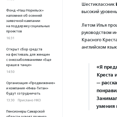
Шестиклассник
Фонд «Наш Норильск»
высокий уровен
напомнил об осенней
заявочной кампании
Летом Илья про
на поддержку социальных
проектов
руководством ин
16:31
Красного Крест
английском язык
Открыт сбор средств
на фестиваль для женщин
с онкозаболеваниями «Еще
краше в танце»
«Я пред
14:50
Креста и
— расск
Организация «Продвижение»
и компания «Инва-Титан»
понрави
будут сотрудничать
Занималс
13:30
·
Прислано НКО
умения 
Пенсионеры Самарской
области освоят правила