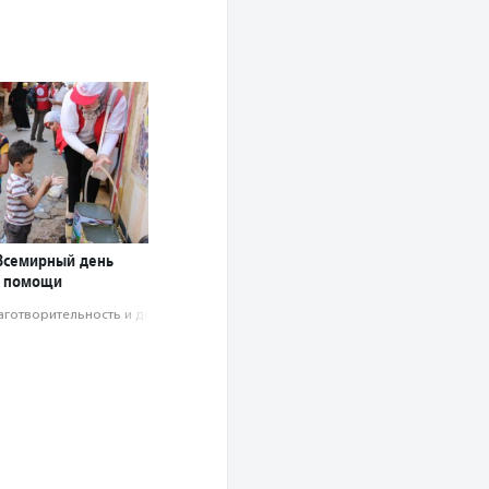
 Всемирный день
й помощи
аготвори­тель­ность и доброволь­чест­во