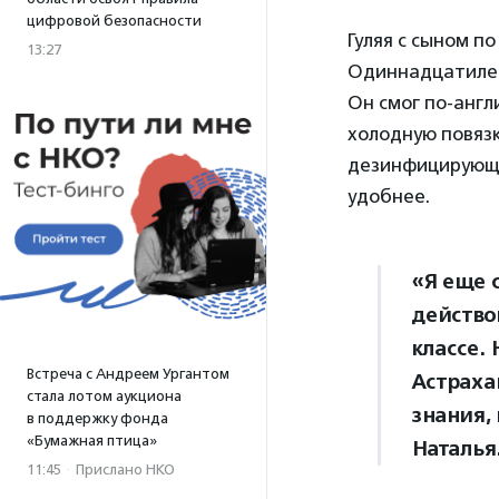
цифровой безопасности
Гуляя с сыном по
13:27
Одиннадцатилетн
Он смог по-англ
холодную повязк
дезинфицирующи
удобнее.
«Я еще 
действов
классе.
Встреча с Андреем Ургантом
Астраха
стала лотом аукциона
знания,
в поддержку фонда
«Бумажная птица»
Наталья
11:45
·
Прислано НКО