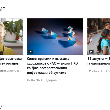
МЕ
фотовыставка,
Синее оригами и выставка
19 августа —
тву органов
художников с РАС — акции НКО
гуманитарно
ко Дню распространения
­тель­ность и доброволь­чест­во
19.08.2016
·
Бл
информации об аутизме
02.04.2024
·
Здоровье
М