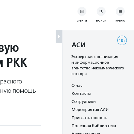
лента
поиск
меню
18+
рвую
АСИ
м РКК
Экспертная организация
и информационное
агентство некоммерческого
сектора
Красного
О нас
ожную помощь
Контакты
Сотрудники
Мероприятия АСИ
Прислать новость
Полезная библиотека
Наши издания