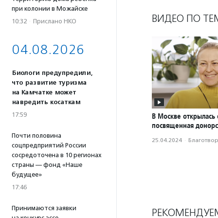
при колонии в Можайске
ВИДЕО ПО ТЕ
10:32
·
Прислано НКО
04.08.2026
Биологи предупредили,
что развитие туризма
на Камчатке может
навредить косаткам
17:59
В Москве открылась 
посвященная донорс
Почти половина
25.04.2024
·
Благотвори
соцпредприятий России
сосредоточена в 10 регионах
страны — фонд «Наше
будущее»
17:46
Принимаются заявки
РЕКОМЕНДУЕ
на конкурс эссе