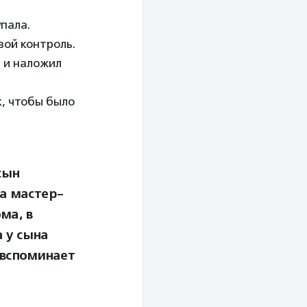
упала.
вой контроль.
д и наложил
, чтобы было
сын
на мастер-
ма, в
а у сына
вспоминает