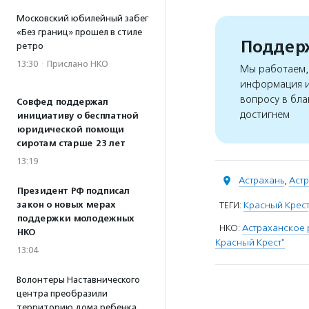
Московский юбилейный забег
«Без границ» прошел в стиле
Поддерж
ретро
13:30
·
Прислано НКО
Мы работаем, 
информация и
вопросу в бла
Совфед поддержал
достигнем
инициативу о бесплатной
юридической помощи
сиротам старше 23 лет
13:19
Астрахань
,
Астр
Президент РФ подписал
закон о новых мерах
ТЕГИ:
Красный Крест
поддержки молодежных
НКО:
Астраханское
НКО
Красный Крест"
13:04
Волонтеры Наставнического
центра преобразили
территорию дома ребенка