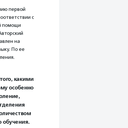
нию первой
соответствии с
й помощи
. Авторский
авлен на
ыку. По ее
ления.
того, какими
ому особенно
оление,
отделения
 количеством
 обучения.