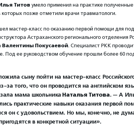
Илья Титов
умело применил на практике полученные
ь которых позже отметили врачи травматологи.
шел мастер-класс по оказанию первой помощи для по
структора Астраханского регионального отделения Р
а
Валентины Покусаевой
. Специалист РКК проводи
е. Под ее руководством обучение прошли более 60 по
ложила сыну пойти на мастер-класс Российског
з-за того, что он проводится на английском язы
азала мама школьника
Наталья Титова
. — А Ил
лись практические навыки оказания первой по
я он с удовольствием. Но мы, конечно, не дума
пригодятся в конкретной ситуации».