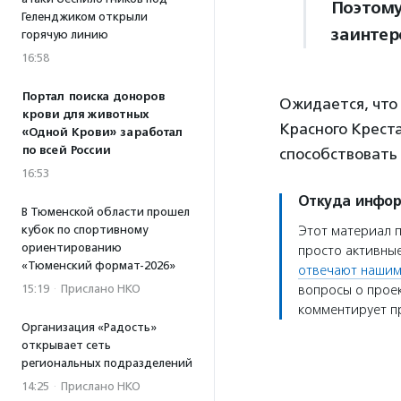
Поэтому
Геленджиком открыли
заинтер
горячую линию
16:58
Портал поиска доноров
Ожидается, что 
крови для животных
Красного Креста
«Одной Крови» заработал
по всей России
способствовать
16:53
Откуда инфо
В Тюменской области прошел
кубок по спортивному
Этот материал 
ориентированию
просто активные
«Тюменский формат-2026»
отвечают нашим
15:19
·
Прислано НКО
вопросы о проек
комментирует пр
Организация «Радость»
открывает сеть
региональных подразделений
14:25
·
Прислано НКО