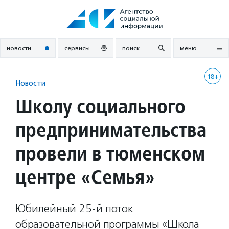
Перейти
к
содержанию
новости
сервисы
поиск
меню
18+
Новости
Школу социального
предпринимательства
провели в тюменском
центре «Семья»
Юбилейный 25-й поток
образовательной программы «Школа