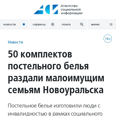
Перейти
к
содержанию
новости
сервисы
поиск
меню
18+
Новости
50 комплектов
постельного белья
раздали малоимущим
семьям Новоуральска
Постельное белье изготовили люди с
инвалидностью в рамках социального