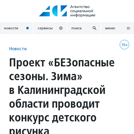
Перейти
к
содержанию
новости
сервисы
поиск
меню
18+
Новости
Проект «БЕЗопасные
сезоны. Зима»
в Калининградской
области проводит
конкурс детского
рисунка