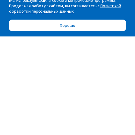
Мы используем файлы cookie и метрические программы.
Продолжая работу с сайтом, вы соглашаетесь с
Политикой
обработки персональных данных
Хорошо