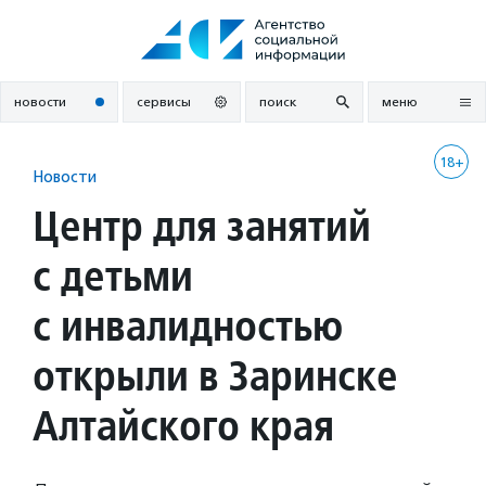
Перейти
к
содержанию
новости
сервисы
поиск
меню
18+
Новости
Центр для занятий
с детьми
с инвалидностью
открыли в Заринске
Алтайского края