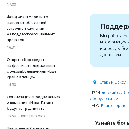
17:00
Фонд «Наш Норильск»
напомнил об осенней
Поддерж
заявочной кампании
на поддержку социальных
Мы работаем, 
проектов
информация и
16:31
вопросу в бла
достигнем
Открыт сбор средств
на фестиваль для женщин
с онкозаболеваниями «Еще
краше в танце»
Старый Оскол
,
14:50
ТЕГИ:
детский футб
Организация «Продвижение»
оборудование
и компания «Инва-Титан»
НКО:
Благотворите
будут сотрудничать
13:30
·
Прислано НКО
Узнайте боль
Пенсионеры Самарской