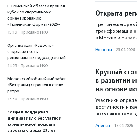
В Тюменской области прошел
Открыта рег
кубок по спортивному
ориентированию
Третий ежегодны
«Тюменский формат-2026»
трансформации не
15:19
·
Прислано НКО
в Москве и онлайн
Организация «Радость»
Новости
·
23.04.2026
открывает сеть
региональных подразделений
14:25
·
Прислано НКО
Круглый сто
в развитии 
Московский юбилейный забег
«Без границ» прошел в стиле
на основе ис
ретро
13:30
·
Прислано НКО
Участники опреде
доступности и ка
Совфед поддержал
возможностями з
инициативу о бесплатной
юридической помощи
Анонсы
·
17.04.2026
·
сиротам старше 23 лет