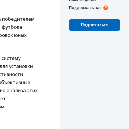
Поддержать нас
а победителем
Подписаться
и футбола
ровок юных
 систему
для установки
ктивности
 объективные
ве анализа этих
яет
вм.