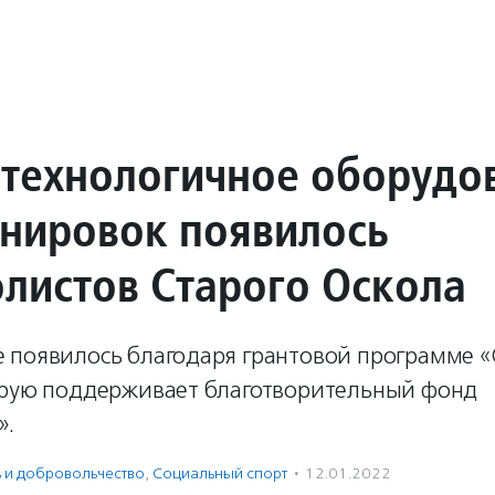
технологичное оборудо
енировок появилось
олистов Старого Оскола
 появилось благодаря грантовой программе «
орую поддерживает благотворительный фонд
».
ь и доброволь­чест­во
,
Социальный спорт
·
12.01.2022