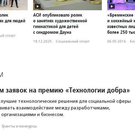
олик
АСИ опубликовало ролик
«Бременские
ях для людей
о занятиях художественной
и хоккейный м
гимнастикой для детей
известных ли
с синдромом Дауна
более 250 ты
ый спорт
18.12.2025
·
Социальный спорт
06.05.2016
·
Бл
М
м заявок на премию «Технологии добра»
 лучшие технологические решения для социальной сферы
аивать взаимодействие между разработчиками,
 организациями и бизнесом.
·
Гранты и конкурсы