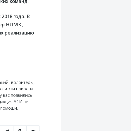
ких команд.
2018 года. В
нер НЛМК,
их реализацию
аций, волонтеры,
сли эти новости
у вас появились
дакция АСИ не
ю помощи.