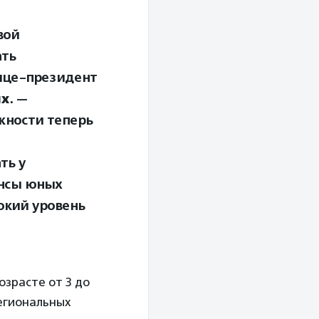
вой
ать
ице-президент
ых
. —
жности теперь
ть у
ансы юных
окий уровень
озрасте от 3 до
егиональных