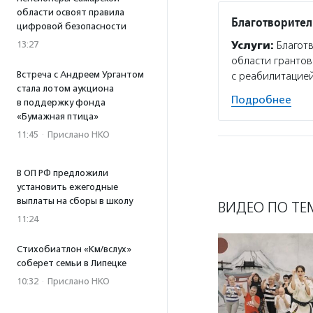
области освоят правила
Благотворите
цифровой безопасности
13:27
Услуги:
Благот
области грантов
Встреча с Андреем Ургантом
с реабилитацией
стала лотом аукциона
Подробнее
в поддержку фонда
«Бумажная птица»
11:45
·
Прислано НКО
В ОП РФ предложили
установить ежегодные
выплаты на сборы в школу
ВИДЕО ПО ТЕ
11:24
Стихобиатлон «Км/вслух»
соберет семьи в Липецке
10:32
·
Прислано НКО