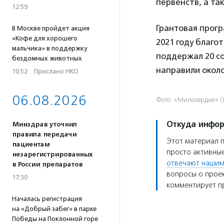
первенств, а та
12:59
Грантовая прогр
В Москве пройдет акция
«Кофе для хорошего
2021 году благ
мальчика» в поддержку
поддержал 20 с
бездомных животных
направили около
10:52
·
Прислано НКО
06.08.2026
Фото: «Милосердие» (
Откуда инфо
Минздрав уточнил
правила передачи
Этот материал 
пациентам
просто активные
незарегистрированных
отвечают нашим
в России препаратов
вопросы о проек
17:30
комментирует пр
Началась регистрация
на «Добрый забег» в парке
Победы на Поклонной горе