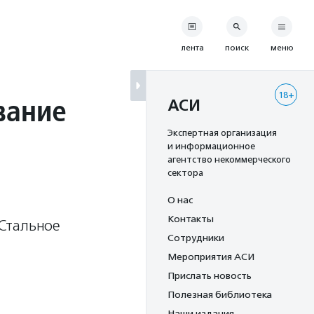
лента
поиск
меню
18+
вание
АСИ
Экспертная организация
и информационное
агентство некоммерческого
сектора
О нас
Контакты
Стальное
Сотрудники
Мероприятия АСИ
Прислать новость
Полезная библиотека
Наши издания