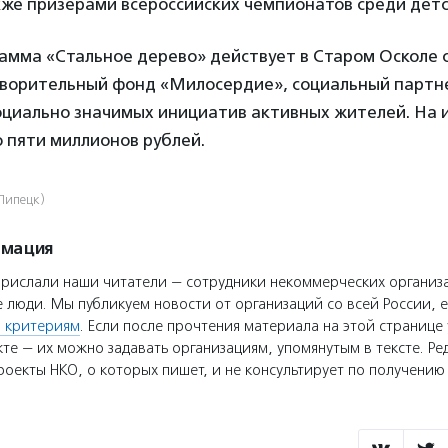
кже призерами всероссийских чемпионатов среди детс
амма «Стальное дерево» действует в Старом Осколе с 
отворительный фонд «Милосердие», социальный парт
оциально значимых инициатив активных жителей. На 
 пяти миллионов рублей.
Липецк)
рмация
прислали наши читатели — сотрудники некоммерческих организ
 люди. Мы публикуем новости от организаций со всей России, е
 критериям
. Если после прочтения материала на этой странице 
те — их можно задавать организациям, упомянутым в тексте. Ре
оекты НКО, о которых пишет, и не консультирует по получени