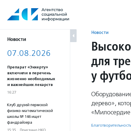
Перейти
к
содержанию
Новости
Новости
Высоко
07.08.2026
для тр
Препарат «Энхерту»
у футб
включили в перечень
жизненно необходимых
и важнейших лекарств
16:27
Оборудование
дерево», кот
Клуб друзей пермской
физико-математической
«Милосердие
школы № 146 ищет
фандрайзера
Благотвори­тель­ност
15:35
·
Прислано НКО