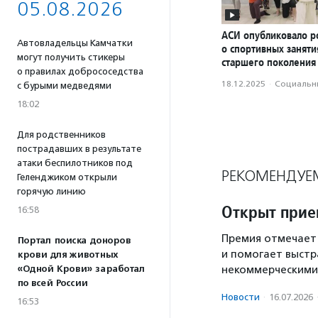
05.08.2026
АСИ опубликовало р
Автовладельцы Камчатки
о спортивных заняти
могут получить стикеры
старшего поколения
о правилах добрососедства
18.12.2025
·
Социальн
с бурыми медведями
18:02
Для родственников
пострадавших в результате
атаки беспилотников под
РЕКОМЕНДУЕ
Геленджиком открыли
горячую линию
Открыт прие
16:58
Премия отмечает
Портал поиска доноров
и помогает выстр
крови для животных
«Одной Крови» заработал
некоммерческими
по всей России
Новости
·
16.07.2026
16:53