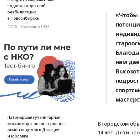
подходы к детской
реабилитации
«Чтобы 
в Новосибирске
потенци
13:15
·
Прислано НКО
индивид
староос
Благода
нам дае
Высокот
подрост
спортсм
мастерс
Патриаршая гуманитарная
В городском объ
миссия ищет волонтеров для
ремонта домов в Донецке
14 лет. Дети н
и Горловке