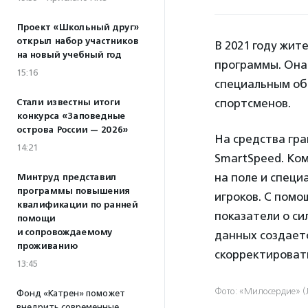
Проект «Школьный друг»
открыл набор участников
В 2021 году жит
на новый учебный год
программы. Она
15:16
специальным об
спортсменов.
Стали известны итоги
конкурса «Заповедные
острова России — 2026»
На средства гр
14:21
SmartSpeed. Ко
на поле и спец
Минтруд представил
программы повышения
игроков. С пом
квалификации по ранней
показатели о си
помощи
и сопровождаемому
данных создает
проживанию
скорректировать
13:45
Фото: «Милосердие» (
Фонд «Катрен» поможет
внедрить современные