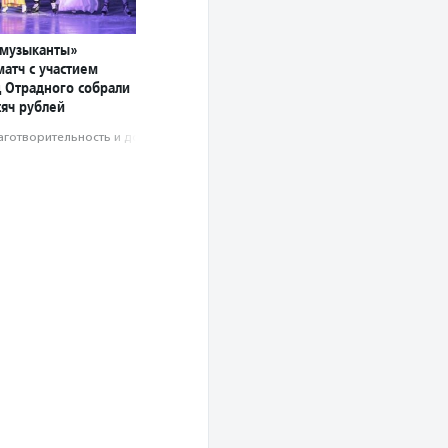
 музыканты»
атч с участием
ц Отрадного собрали
сяч рублей
аготвори­тель­ность и доброволь­чест­во