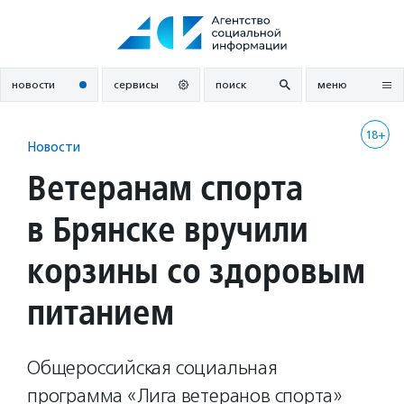
Перейти
к
содержанию
новости
сервисы
поиск
меню
18+
Новости
Ветеранам спорта
в Брянске вручили
корзины со здоровым
питанием
Общероссийская социальная
программа «Лига ветеранов спорта»