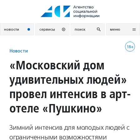
Перейти
к
содержанию
новости
сервисы
поиск
меню
18+
Новости
«Московский дом
удивительных людей»
провел интенсив в арт-
отеле «Пушкино»
Зимний интенсив для молодых людей с
ограниченными возможностями