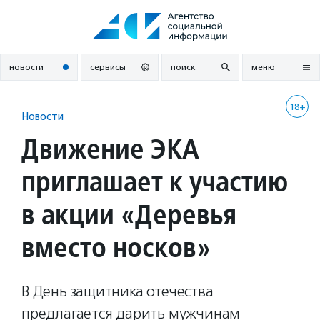
Перейти
к
содержанию
новости
сервисы
поиск
меню
18+
Новости
Движение ЭКА
приглашает к участию
в акции «Деревья
вместо носков»
В День защитника отечества
предлагается дарить мужчинам